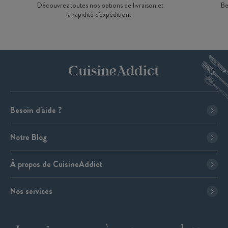
Découvrez toutes nos options de livraison et
Be
la rapidité d'expédition.
Besoin d'aide ?
Notre Blog
À propos de CuisineAddict
Nos services