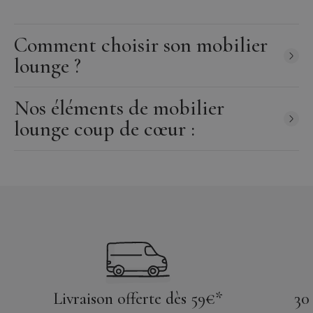
d’autant plus si le
mobilier lounge
reste à l’extérieur en dehors
des heures d’ouverture.
Comment choisir son mobilier
lounge ?
Nos éléments de mobilier
lounge coup de cœur :
Livraison offerte dès 59€*
30