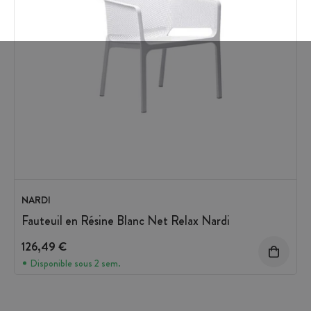
NARDI
Fauteuil en Résine Blanc Net Relax Nardi
126,49 €
Disponible sous 2 sem.