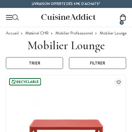
Contenu principal
LIVRAISON OFFERTE DÈS 59€ D'ACHATS*
0
Accueil
Matériel CHR
Mobilier Professionnel
Mobilier Lounge
Mobilier Lounge
TRIER
FILTRER