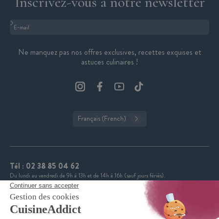
Inscrivez-vous à notre newsletter
Format : adresse@email.com
Ne manquez pas nos offres exclusives, recettes exquises et
astuces culinaires !
Français (French)
Tél :
02 38 85 04 62
Du lundi au vendredi de 9h à 13h et de 14h à 16h (sauf jours fériés).
CuisineAddict affiche une note de 4,7 sur 5 grâce à plus
4.7
de 3 700 avis authentiques. Merci pour votre fidélité.