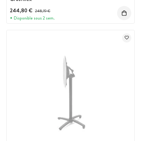
244,80 €
Prix avant réduction :
248,19 €
Disponible sous 2 sem.