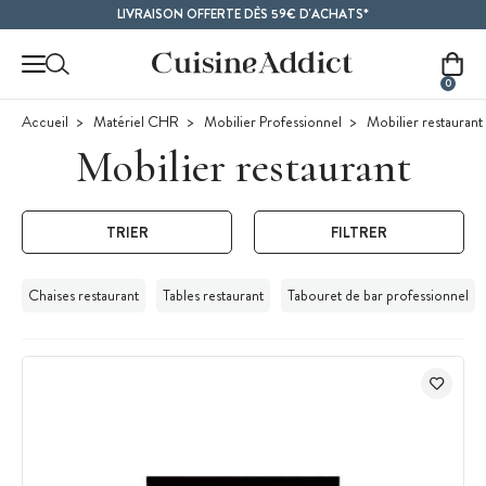
Contenu principal
LIVRAISON OFFERTE DÈS 59€ D'ACHATS*
0
Accueil
Matériel CHR
Mobilier Professionnel
Mobilier restaurant
Mobilier restaurant
TRIER
FILTRER
Chaises restaurant
Tables restaurant
Tabouret de bar professionnel