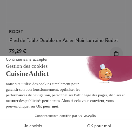
RODET
Pied de Table Double en Acier Noir Lorraine Rodet
79,29 €
Disponible sous 2 sem.