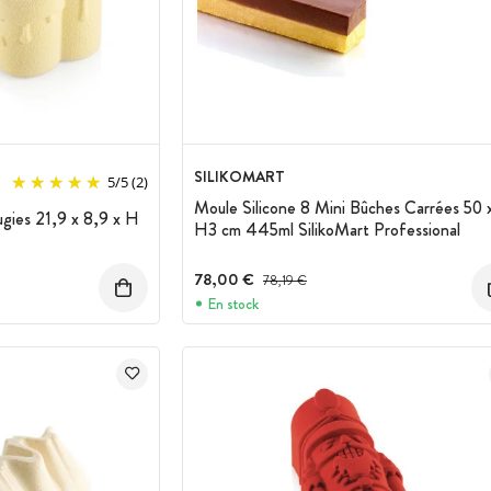
SILIKOMART
5
/
5
(2)
Moule Silicone 8 Mini Bûches Carrées 50 x
gies 21,9 x 8,9 x H
H3 cm 445ml SilikoMart Professional
78,00 €
Prix avant réduction :
78,19 €
En stock