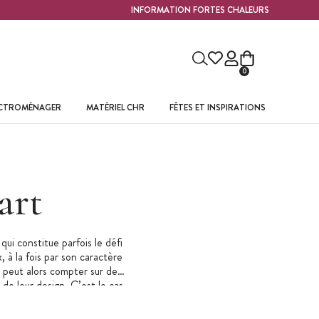
INFORMATION FORTES CHALEURS
0
ECTROMÉNAGER
MATÉRIEL CHR
FÊTES ET INSPIRATIONS
art
 qui constitue parfois le défi
, à la fois par son caractère
 peut alors compter sur des
 de leur design. C’est le cas
t
. Parcourez notre offre et
t féérique.