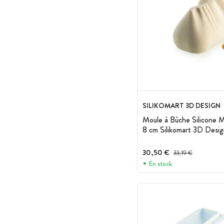
SILIKOMART 3D DESIGN
Moule à Bûche Silicone 
8 cm Silikomart 3D Desi
30,50 €
Prix avant réduction :
33,19 €
En stock