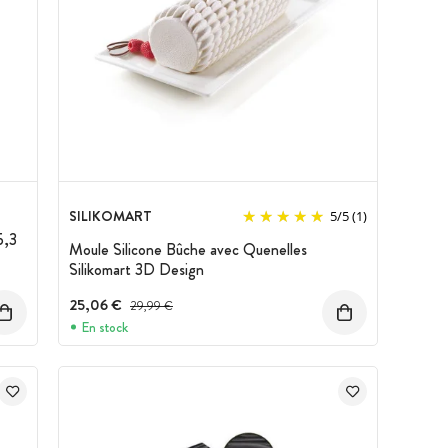
SILIKOMART
5
/
5
(1)
5,3
Moule Silicone Bûche avec Quenelles
Silikomart 3D Design
25,06 €
Prix avant réduction :
29,99 €
En stock