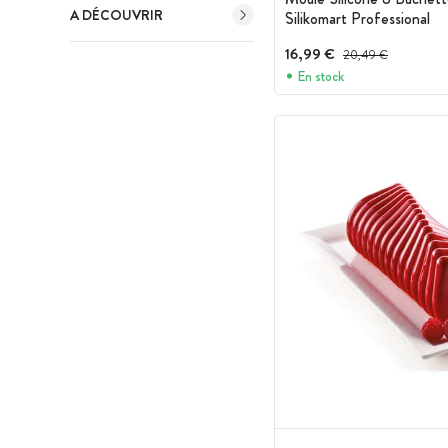
A DÉCOUVRIR
Silikomart Professional
16,99 €
Prix avant réduction :
20,49 €
En stock