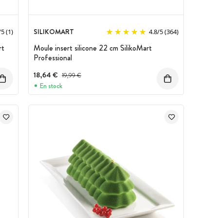
SILIKOMART
/
5
(1)
4.8
/
5
(364)
rt
Moule insert silicone 22 cm SilikoMart
Professional
18,64 €
Prix avant réduction :
19,99 €
En stock