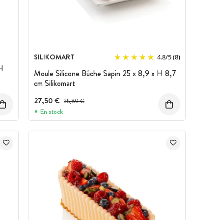
SILIKOMART
4.8
/
5
(8)
 H
Moule Silicone Bûche Sapin 25 x 8,9 x H 8,7
cm Silikomart
27,50 €
Prix avant réduction :
35,89 €
En stock