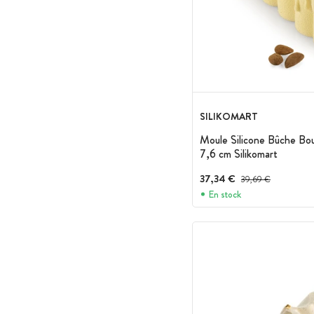
SILIKOMART
Moule Silicone Bûche Bou
7,6 cm Silikomart
37,34 €
Prix avant réduction :
39,69 €
En stock