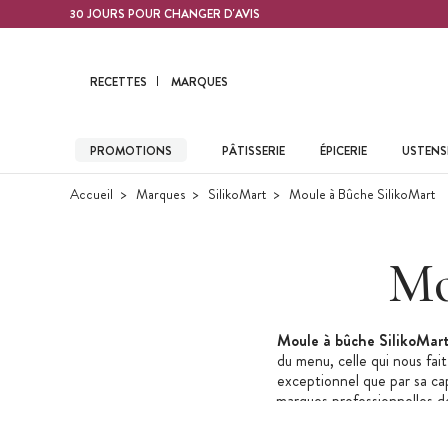
Contenu principal
30 JOURS POUR CHANGER D'AVIS
RECETTES
MARQUES
PROMOTIONS
PÂTISSERIE
ÉPICERIE
USTENSI
Accueil
Marques
SilikoMart
Moule à Bûche SilikoMart
Mo
Moule à bûche SilikoMar
du menu, celle qui nous fait
exceptionnel que par sa ca
marques professionnelles de 
de SilikoMart. Nous vous
tombez am