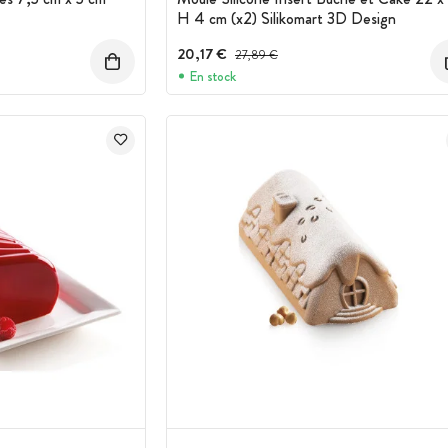
H 4 cm (x2) Silikomart 3D Design
20,17 €
Prix avant réduction :
27,89 €
En stock