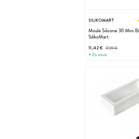
SILIKOMART
Moule Silicone 30 Mini B
SilikoMart
11,42 €
Prix avant réduction :
17,99 €
En stock