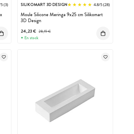
SILIKOMART 3D DESIGN
/
5
(3)
4.8
/
5
(28)
 x
Moule Silicone Meringa 9x25 cm Silikomart
3D Design
24,23 €
Prix avant réduction :
28,19 €
En stock