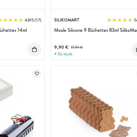
SILIKOMART
4.8
/
5
(17)
5
ûchettes 14ml
Moule Silicone 9 Bûchettes 83ml SilikoMa
9,90 €
Prix avant réduction :
17,99 €
En stock