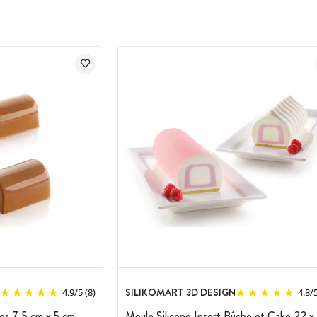
SILIKOMART 3D DESIGN
4.9
/
5
(8)
4.8
/
es 7,5 cm x 5 cm
Moule Silicone Insert Bûche et Cake 22 x 