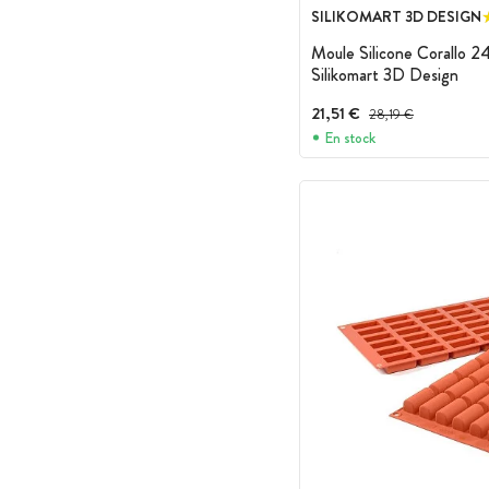
SILIKOMART 3D DESIGN
Moule Silicone Corallo 2
Silikomart 3D Design
21,51 €
Prix avant réduction :
28,19 €
En stock