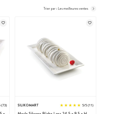
Trier par :
Les meilleures ventes
SILIKOMART
5
(73)
5
/
5
(11)
5 x
Moule Silicone Bûche Lana 24,5 x 9,5 x H