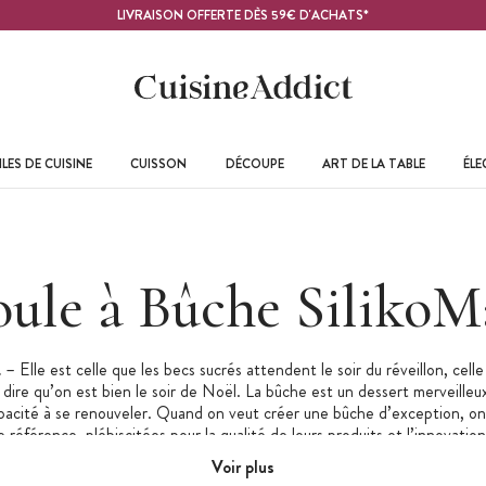
LIVRAISON OFFERTE DÈS 59€ D'ACHATS*
LES DE CUISINE
CUISSON
DÉCOUPE
ART DE LA TABLE
ÉL
ule à Bûche SilikoM
t
– Elle est celle que les becs sucrés attendent le soir du réveillon, celle
 dire qu’on est bien le soir de Noël. La bûche est un dessert merveilleux
pacité à se renouveler. Quand on veut créer une bûche d’exception, on
référence, plébiscitées pour la qualité de leurs produits et l’innovation
 proposons ici une large gamme de
moules à bûche de Noël SilikoMar
Voir plus
oureux du
moule à bûche SilikoMart
qui vous offrira ce Noël un desser