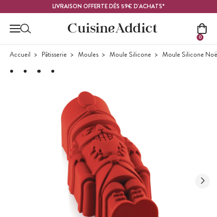
Contenu principal
LIVRAISON OFFERTE DÈS 59€ D'ACHATS*
0
Accueil
Pâtisserie
Moules
Moule Silicone
Moule Silicone Noë