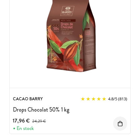
CACAO BARRY
4.8
/
5
(813)
Drops Chocolat 50% 1 kg
17,96 €
Prix avant réduction :
24,29 €
En stock