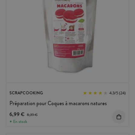
SCRAPCOOKING
4.3
/
5
(24)
Préparation pour Coques à macarons natures
6,99 €
Prix avant réduction :
8,39 €
En stock