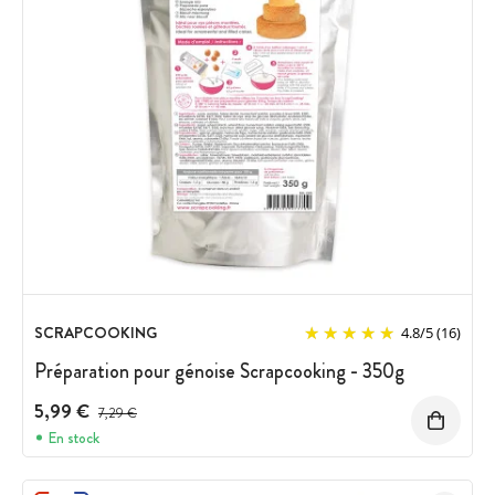
SCRAPCOOKING
4.8
/
5
(16)
Préparation pour génoise Scrapcooking - 350g
5,99 €
Prix avant réduction :
7,29 €
En stock