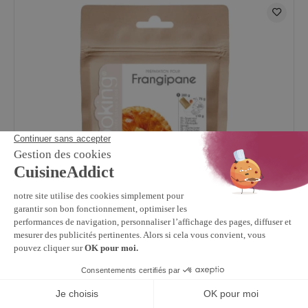
SCRAPCOOKING
4.8
/
5
(11)