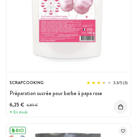
SCRAPCOOKING
3.3
/
5
(3)
Préparation sucrée pour barbe à papa rose
6,25 €
Prix avant réduction :
6,89 €
En stock