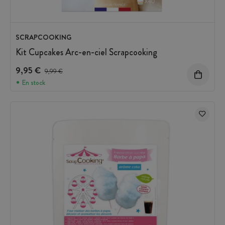
SCRAPCOOKING
Kit Cupcakes Arc-en-ciel Scrapcooking
9,95 €
Prix avant réduction :
9,99 €
En stock