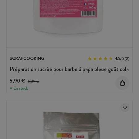
SCRAPCOOKING
4.5
/
5
(2)
Préparation sucrée pour barbe à papa bleue goût cola
5,90 €
Prix avant réduction :
6,89 €
En stock