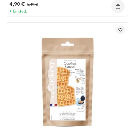
4,90 €
Prix avant réduction :
5,49 €
En stock