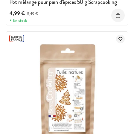
Pot mélange pour pain d'épices 50 g Scrapcooking
4,99 €
Prix avant réduction :
5,49 €
En stock