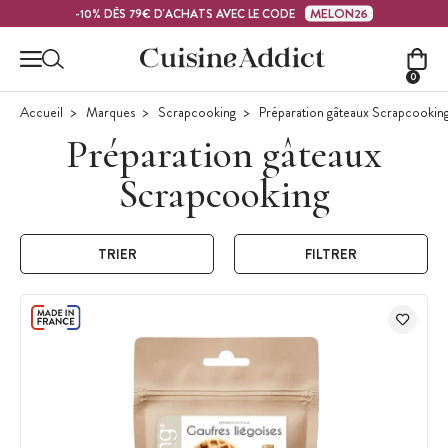
Contenu principal
MELON26
-10% DÈS 79€ D'ACHATS AVEC LE CODE
0
Accueil
Marques
Scrapcooking
Préparation gâteaux Scrapcookin
Préparation gâteaux
Scrapcooking
TRIER
FILTRER