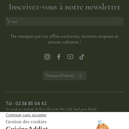
Inscrivez-vous à notre newsletter
Format : adresse@email.com
Ne manquez pas nos offres exclusives, recettes exquises et
astuces culinaires !
Français (French)
Tél :
02 38 85 04 62
Du lundi au vendredi de 9h à 13h et de 14h à 16h (sauf jours fériés).
CuisineAddict affiche une note de 4,7 sur 5 grâce à plus