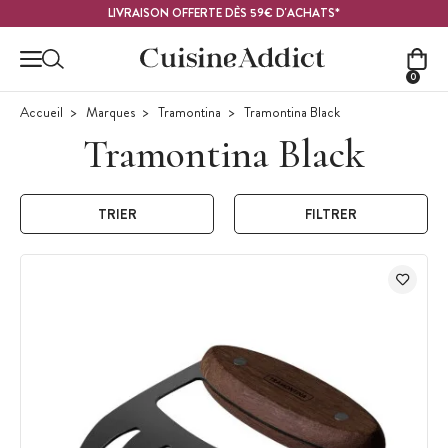
Contenu principal
LIVRAISON OFFERTE DÈS 59€ D'ACHATS*
0
Accueil
Marques
Tramontina
Tramontina Black
Tramontina Black
TRIER
FILTRER