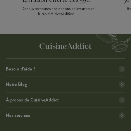
Découvrez toutes nos options de livraison et
Be
la rapidité d'expédition.
Besoin d'aide ?
Notre Blog
À propos de CuisineAddict
Nos services