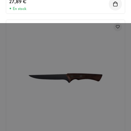
27,89 €
En stock