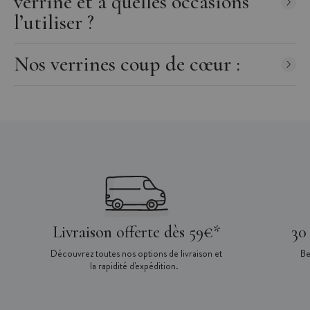
verrine et à quelles occasions
l’utiliser ?
Nos verrines coup de cœur :
Livraison offerte dès 59€*
30
Découvrez toutes nos options de livraison et
Be
la rapidité d'expédition.