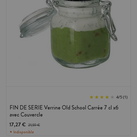
4
/
5
(1)
FIN DE SERIE Verrine Old School Carrée 7 cl x6
avec Couvercle
17,27 €
Prix avant réduction :
21,59 €
Indisponible