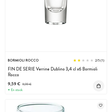
BORMIOLI ROCCO
2
/
5
(1)
FIN DE SERIE Verrine Dublino 3,4 cl x6 Bormioli
Rocco
9,59 €
Prix avant réduction :
11,99 €
En stock