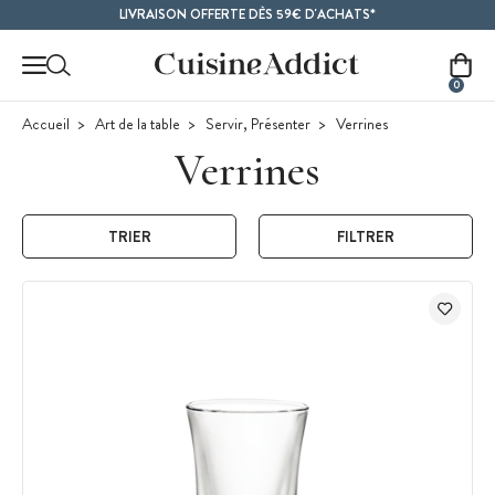
Contenu principal
LIVRAISON OFFERTE DÈS 59€ D'ACHATS*
0
Accueil
Art de la table
Servir, Présenter
Verrines
Verrines
TRIER
FILTRER