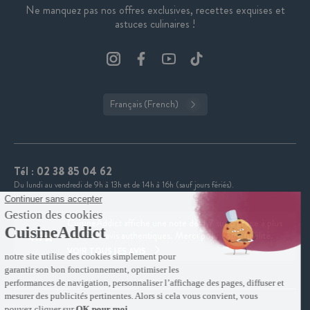
Ne manquez pas nos offres exclusives, recettes exquises et
astuces culinaires !
Français (French)
Tél :
02 38 85 04 62
Du lundi au vendredi de 9h à 13h et de 14h à 16h (sauf jours fériés).
CuisineAddict affiche une note de 4,7 sur 5 grâce à plus
4.7
de 3 700 avis authentiques. Merci pour votre fidélité.
VOIR TOUS LES AVIS