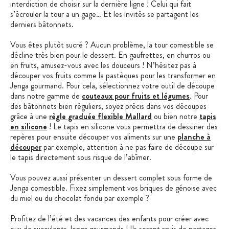
interdiction de choisir sur la dernière ligne ! Celui qui fait
s’écrouler la tour a un gage… Et les invités se partagent les
derniers bâtonnets.
Vous êtes plutôt sucré ? Aucun problème, la tour comestible se
décline très bien pour le dessert. En gaufrettes, en churros ou
en fruits, amusez-vous avec les douceurs ! N’hésitez pas à
découper vos fruits comme la pastèques pour les transformer en
Jenga gourmand. Pour cela, sélectionnez votre outil de découpe
dans notre gamme de
couteaux pour fruits et légumes
. Pour
des bâtonnets bien réguliers, soyez précis dans vos découpes
grâce à une
règle graduée flexible Mallard
ou bien notre
tapis
en silicone
! Le tapis en silicone vous permettra de dessiner des
repères pour ensuite découper vos aliments sur une
planche à
découper
par exemple, attention à ne pas faire de découpe sur
le tapis directement sous risque de l’abîmer.
Vous pouvez aussi présenter un dessert complet sous forme de
Jenga comestible. Fixez simplement vos briques de génoise avec
du miel ou du chocolat fondu par exemple ?
Profitez de l’été et des vacances des enfants pour créer avec
eux de succulents Jenga gourmands ! Ils seront ravis de partager