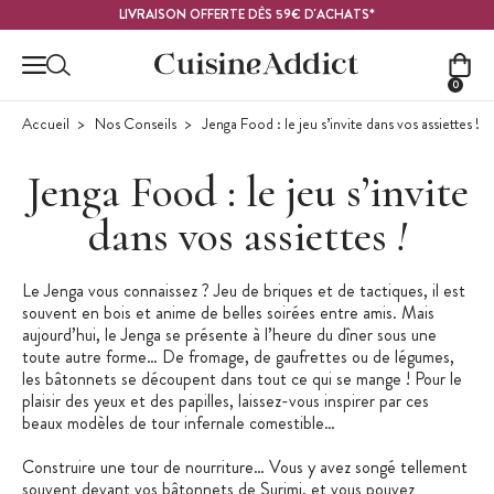
Contenu principal
LIVRAISON OFFERTE DÈS 59€ D'ACHATS*
0
Accueil
Nos Conseils
Jenga Food : le jeu s’invite dans vos assiettes !
Jenga Food : le jeu s’invite
dans vos assiettes
!
Le Jenga vous connaissez ? Jeu de briques et de tactiques, il est
souvent en bois et anime de belles soirées entre amis. Mais
aujourd’hui, le Jenga se présente à l’heure du dîner sous une
toute autre forme… De fromage, de gaufrettes ou de légumes,
les bâtonnets se découpent dans tout ce qui se mange ! Pour le
plaisir des yeux et des papilles, laissez-vous inspirer par ces
beaux modèles de tour infernale comestible…
Construire une tour de nourriture… Vous y avez songé tellement
souvent devant vos bâtonnets de Surimi, et vous pouvez