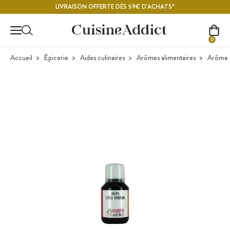
Contenu principal
LIVRAISON OFFERTE DÈS 59€ D'ACHATS*
0
Accueil
Épicerie
Aides culinaires
Arômes alimentaires
Arôme d