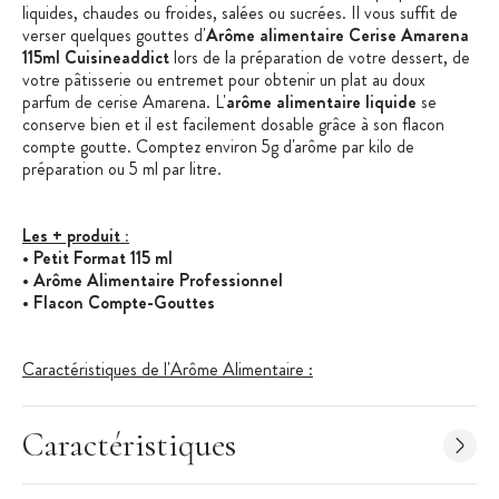
liquides, chaudes ou froides, salées ou sucrées. Il vous suffit de
verser quelques gouttes d'
Arôme alimentaire Cerise Amarena
115ml Cuisineaddict
lors de la préparation de votre dessert, de
votre pâtisserie ou entremet pour obtenir un plat au doux
parfum de cerise Amarena. L'
arôme alimentaire liquide
se
conserve bien et il est facilement dosable grâce à son flacon
compte goutte. Comptez environ 5g d'arôme par kilo de
préparation ou 5 ml par litre.
Les + produit :
• Petit Format 115 ml
• Arôme Alimentaire Professionnel
• Flacon Compte-Gouttes
Caractéristiques de l'Arôme Alimentaire :
• Arôme Alimentaire Professionnel
• Saveur :
Cerise Amarena
• Arôme Naturel : Non
Caractéristiques
• Arôme Hydrosoluble
• Conditionnement : 115 ml