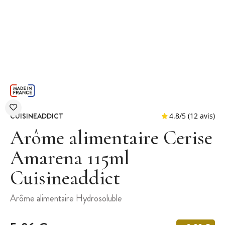
CUISINEADDICT
Arôme alimentaire Cerise
Amarena 115ml
Cuisineaddict
4.8
/
5
(
Arôme alimentaire Hydrosoluble