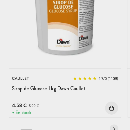
CAULLET
4.7
/
5
(1159)
Sirop de Glucose 1 kg Dawn Caullet
4,58 €
Prix avant réduction :
5,99 €
En stock