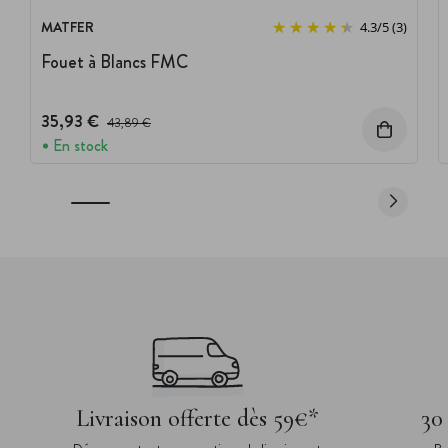
MATFER
4.3
/
5
(3)
Fouet à Blancs FMC
35,93 €
Prix avant réduction :
43,89 €
En stock
Livraison offerte dès 59€*
30