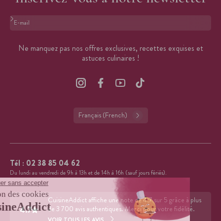
Format : adresse@email.com
Ne manquez pas nos offres exclusives, recettes exquises et
astuces culinaires !
Français (French)
Tél :
02 38 85 04 62
Du lundi au vendredi de 9h à 13h et de 14h à 16h (sauf jours fériés).
CuisineAddict affiche une note de 4,7 sur 5 grâce à plus
4.7
de 3 700 avis authentiques. Merci pour votre fidélité.
VOIR TOUS LES AVIS