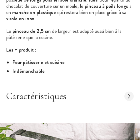
chocolat de couverture sur un moule, le
pinceau à poils longs
a
un
manche en plastique
qui restera bien en place grâce à sa
virole en inox
.
Le
pinceau de 2,5 cm
de largeur est adapté aussi bien à la
pâtisserie que la cuisine.
Les + produit
:
Pour pâtisserie et cuisine
Indémanchable
Caractéristiques du Pinceau plat
:
Pinceau plat à poils longs
Caractéristiques
Matière du manche : polypropylène
Matière de la virole : inox
Matière des poils :
soie blanche
Largeur : 2,5 cm
Longueur : 14,5 cm (virole : 3 cm)