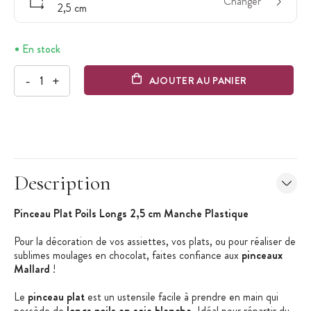
Changer
2,5 cm
En stock
-
+
AJOUTER AU PANIER
Description
Pinceau Plat Poils Longs 2,5 cm Manche Plastique
Pour la décoration de vos assiettes, vos plats, ou pour réaliser de
sublimes moulages en chocolat, faites confiance aux
pinceaux
Mallard
!
Le
pinceau plat
est un ustensile facile à prendre en main qui
possède de
longs poils en soie blanche
. Idéal pour répartir du