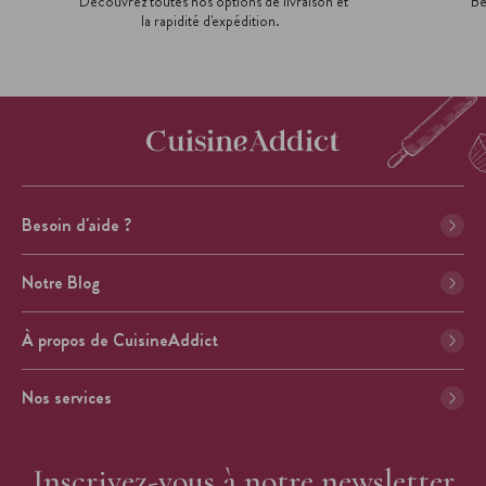
Découvrez toutes nos options de livraison et
Be
la rapidité d'expédition.
Besoin d'aide ?
Notre Blog
À propos de CuisineAddict
Nos services
Inscrivez-vous à notre newsletter