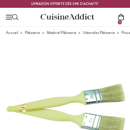
Contenu principal
LIVRAISON OFFERTE DÈS 59€ D'ACHATS*
0
Accueil
Pâtisserie
Matériel Pâtisserie
Ustensiles Pâtisserie
Pince