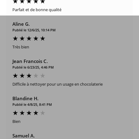
Parfait et de bonne qualité
Aline G.
Publié le 12/6/25, 10:14 PM
Très bien
Jean Francois C.
Publié le 6/23/25, 4:46 PM
Difficile à nettoyer pour un usage en chocolaterie
Blandine H.
Publié le 4/8/25, 8:41 PM
Bien
Samuel A.