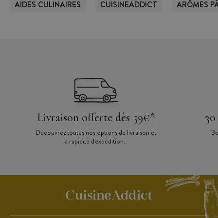
AIDES CULINAIRES
CUISINEADDICT
ARÔMES PÂ
Livraison offerte dès 59€*
30
Découvrez toutes nos options de livraison et
Be
la rapidité d'expédition.