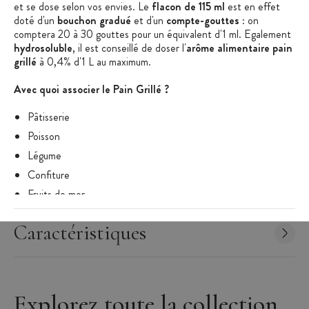
et se dose selon vos envies. Le
flacon de 115 ml
est en effet
doté d'un
bouchon gradué
et d'un
compte-gouttes
: on
comptera 20 à 30 gouttes pour un équivalent d'1 ml. Egalement
hydrosoluble
, il est conseillé de doser l'
arôme alimentaire pain
grillé
à 0,4% d'1 L au maximum.
Avec quoi associer le Pain Grillé ?
Pâtisserie
Poisson
Légume
Confiture
Fruits de mer
Potage
Caractéristiques
Les + produit
:
Arôme Alimentaire Professionnel
Flacon Compte-Gouttes
Explorez toute la collection