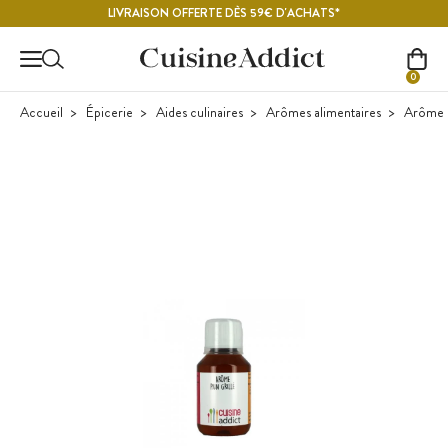
Contenu principal
LIVRAISON OFFERTE DÈS 59€ D'ACHATS*
0
Accueil
Épicerie
Aides culinaires
Arômes alimentaires
Arôme al