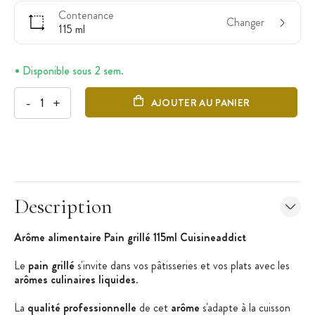
Contenance
Changer
115 ml
Disponible sous 2 sem.
-
+
AJOUTER AU PANIER
Description
Arôme alimentaire Pain grillé 115ml Cuisineaddict
Le
pain grillé
s'invite dans vos pâtisseries et vos plats avec les
arômes culinaires liquides
.
La
qualité professionnelle
de cet
arôme
s'adapte à la cuisson