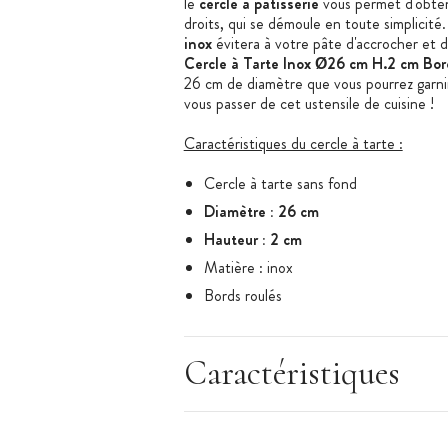
le
cercle à pâtisserie
vous permet d'obten
droits, qui se démoule en toute simplicité
inox
évitera à votre pâte d'accrocher et 
Cercle à Tarte Inox Ø26 cm H.2 cm Bor
26 cm de diamètre que vous pourrez garnir
vous passer de cet ustensile de cuisine !
Caractéristiques du cercle à tarte :
Cercle à tarte sans fond
Diamètre : 26 cm
Hauteur : 2 cm
Matière : inox
Bords roulés
Convient au congélateur, réfrigérateur,
Lavable au lave-vaisselle
Caractéristiques
Vendu à l'unité
Fabriqué en France
Marque :
Gobel