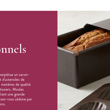
onnels
perpétue un savoir-
t d'ustensiles de
 matières de qualité
âtissiers. Moules
frant une grande
issez-vous séduire par
ons.