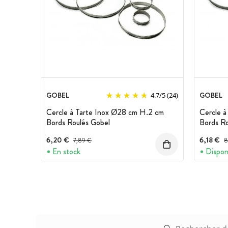
GOBEL
GOBEL
4.7
/
5
(24)
Cercle à Tarte Inox Ø28 cm H.2 cm
Cercle à
Bords Roulés Gobel
Bords Ro
6,20 €
Prix avant réduction :
6,18 €
P
7,89 €
8
En stock
Dispon