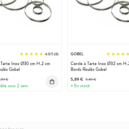
GOBEL
4.9
/
5
(8)
 Tarte Inox Ø30 cm H.2 cm
Cercle à Tarte Inox Ø32 cm H.
ulés Gobel
Bords Roulés Gobel
rix avant réduction :
5,89 €
Prix avant réduction :
,99 €
9,49 €
ible sous 2 sem.
En stock