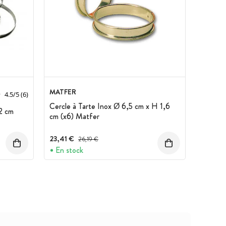
MATFER
4.5
/
5
(6)
Cercle à Tarte Inox Ø 6,5 cm x H 1,6
2 cm
cm (x6) Matfer
23,41 €
Prix avant réduction :
26,19 €
En stock