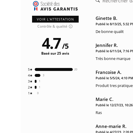
Ginette B.
VOIR L'ATTESTATION
Publié le 8/13/25, 5:32 
Contrôle & qualité
De bonne qualit
4.7
/
5
Jennifer R.
Publié le 6/11/24, 7:16 
Basé sur 25 avis
Très bonne marque
5★
20
Francoise A.
4★
3
Publié le 5/5/24, 4:10 P
3★
1
Produit tres pratique
2★
1
1★
0
Marie C.
Publié le 12/27/23, 10:2
Ras
Anne-marie R.
Publié le 4/27/23, 2:20 