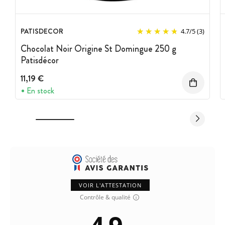
PATISDECOR
4.7
/
5
(3)
Chocolat Noir Origine St Domingue 250 g
Patisdécor
11,19 €
En stock
VOIR L'ATTESTATION
Contrôle & qualité