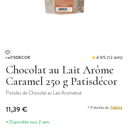
PATISDECOR
Chocolat au Lait Arôme
Caramel 250 g Patisdécor
4.9
/
5
(
Pistoles de Chocolat au Lait Aromatisé
11,39 €
fidélité
+ 11 étoiles de
Disponible sous 2 sem.