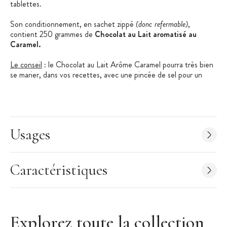
tablettes.
Son conditionnement, en sachet zippé
(donc refermable)
,
contient 250 grammes de
Chocolat au Lait aromatisé au
Caramel.
Le conseil
: le Chocolat au Lait Arôme Caramel pourra très bien
se marier, dans vos recettes, avec une pincée de sel pour un
mélange sucré/salé.
A noter : En cas de forte chaleur il est possible que le chocolat fonde
pendant le transport. Cela n’impacte pas la qualité gustative du
chocolat mais cela peut modifier sa forme (bloc de chocolat).
Usages
Caractéristiques Chocolat au Lait
:
Chocolat Barry
Arôme : Caramel
Caractéristiques
Format : Pistoles
Teneur en cacao : 31,1 %
Teneur en lait : 28,5 %
Explorez toute la collection
Poids : 250 grammes