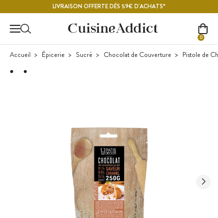
Contenu principal
LIVRAISON OFFERTE DÈS 59€ D'ACHATS*
0
Accueil
Épicerie
Sucré
Chocolat de Couverture
Pistole de C