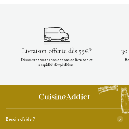
Livraison offerte dès 59€*
30
Découvrez toutes nos options de livraison et
Be
la rapidité d'expédition.
Besoin d'aide ?