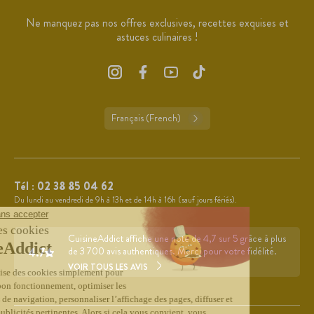
Ne manquez pas nos offres exclusives, recettes exquises et
astuces culinaires !
Français (French)
Tél :
02 38 85 04 62
Du lundi au vendredi de 9h à 13h et de 14h à 16h (sauf jours fériés).
CuisineAddict affiche une note de 4,7 sur 5 grâce à plus
4.7
de 3 700 avis authentiques. Merci pour votre fidélité.
VOIR TOUS LES AVIS