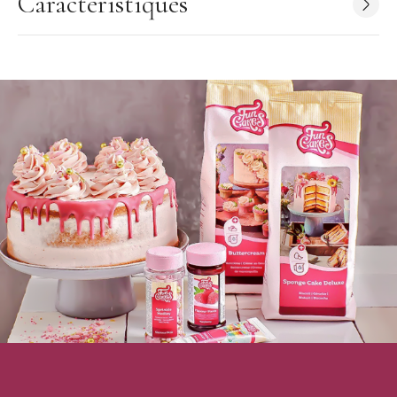
Caractéristiques
Ingrédients : glycérine, propylène glycol, colorant : E122,
émulsifiant : E551. E122 peut avoir un effet défavorable sur
l'activité et l'attention chez les enfants.
Certifié Halal
Stable à la cuisson jusqu'à 200°C
Spécificité : soluble dans l'eau
Conditionnement : Tube refermable
Conservation : 15°C-20°C, conserver à l'abri de la lumière
Doses maximales d'emploi : 6,5 g/kg
Collection : FunColours
Marque : FunCakes