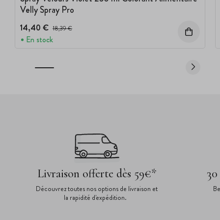
Velly Spray Pro
14,40 €
Prix avant réduction :
18,39 €
En stock
Livraison offerte dès 59€*
30
Découvrez toutes nos options de livraison et
Be
la rapidité d'expédition.