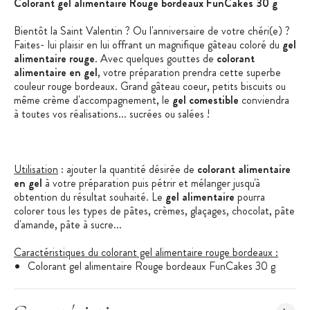
Colorant gel alimentaire Rouge bordeaux FunCakes 30 g
Bientôt la Saint Valentin ? Ou l'anniversaire de votre chéri(e) ?
Faites- lui plaisir en lui offrant un magnifique gâteau coloré du
gel
alimentaire rouge
. Avec quelques gouttes de
colorant
alimentaire en gel
, votre préparation prendra cette superbe
couleur rouge bordeaux. Grand gâteau coeur, petits biscuits ou
même crème d'accompagnement, le
gel comestible
conviendra
à toutes vos réalisations... sucrées ou salées !
Utilisation
: ajouter la quantité désirée de
colorant alimentaire
en gel
à votre préparation puis pétrir et mélanger jusqu'à
obtention du résultat souhaité. Le
gel alimentaire
pourra
colorer tous les types de pâtes, crèmes, glaçages, chocolat, pâte
d'amande, pâte à sucre...
Caractéristiques du colorant gel alimentaire rouge bordeaux :
Colorant gel alimentaire Rouge bordeaux FunCakes 30 g
Contenance : 30 g
Couleur : Rouge bordeaux