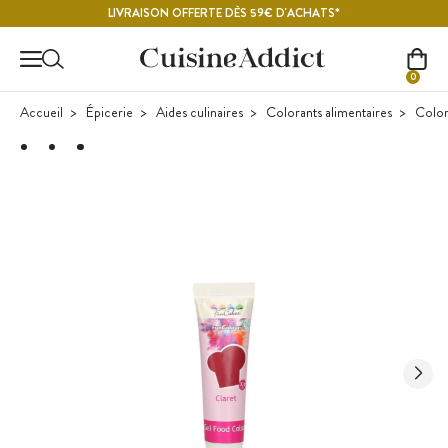
Contenu principal
LIVRAISON OFFERTE DÈS 59€ D'ACHATS*
0
Accueil
Épicerie
Aides culinaires
Colorants alimentaires
Color