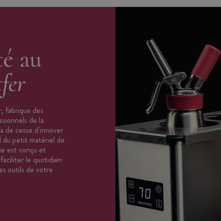
uilles
:
té au
fer
pylène
yéthylène
, fabrique des
ssionnels de la
 un bouchon
'a de cesse d'innover
 du petit matériel de
ue est conçu et
aciliter le quotidien
es outils de votre