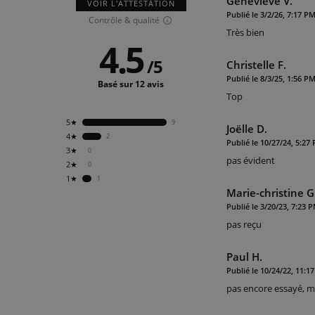
Geneviève V.
VOIR L'ATTESTATION
Publié le 3/2/26, 7:17 P
Contrôle & qualité
Très bien
4.5
/
5
Christelle F.
Publié le 8/3/25, 1:56 P
Basé sur 12 avis
Top
5★
9
Joëlle D.
4★
2
Publié le 10/27/24, 5:27
3★
0
pas évident
2★
0
1★
1
Marie-christine G
Publié le 3/20/23, 7:23 
pas reçu
Paul H.
Publié le 10/24/22, 11:1
pas encore essayé, ma