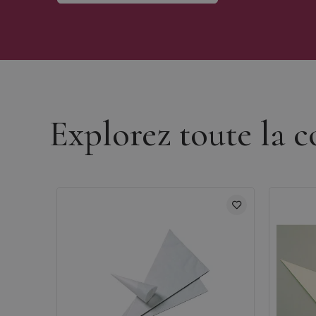
Découvrir la marque Matfer
Explorez toute la c