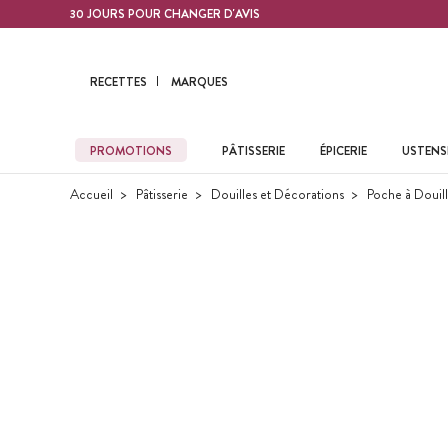
Contenu principal
30 JOURS POUR CHANGER D'AVIS
RECETTES
MARQUES
PROMOTIONS
PÂTISSERIE
ÉPICERIE
USTENSI
Accueil
Pâtisserie
Douilles et Décorations
Poche à Douil