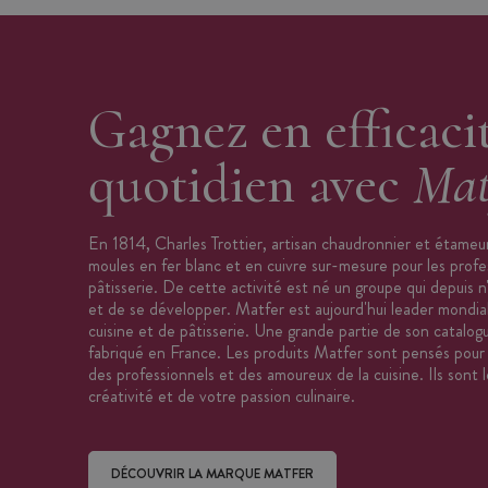
Travail de précision
Qualité professionnelle
Caractéristiques cornet à écriture avec do
Gagnez en efficaci
Diamètre de la douille : 0,5mm
quotidien avec
Mat
Dimensions du cornet : 215 x 115 mm
Matériau rouleau de cornets : Polypro
Matériau douilles avec bouchons : Pol
En 1814, Charles Trottier, artisan chaudronnier et étameur
moules en fer blanc et en cuivre sur-mesure pour les profe
Lot de 10 cornets avec leur douille et
pâtisserie. De cette activité est né un groupe qui depuis n
Marque : Mafter
et de se développer. Matfer est aujourd'hui leader mondial
cuisine et de pâtisserie. Une grande partie de son catalog
fabriqué en France. Les produits Matfer sont pensés pour f
des professionnels et des amoureux de la cuisine. Ils sont l
créativité et de votre passion culinaire.
DÉCOUVRIR LA MARQUE MATFER