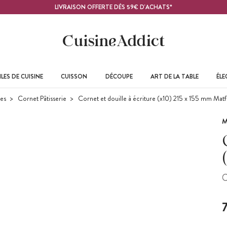
LIVRAISON OFFERTE DÈS 59€ D'ACHATS*
LES DE CUISINE
CUISSON
DÉCOUPE
ART DE LA TABLE
ÉL
les
Cornet Pâtisserie
Cornet et douille à écriture (x10) 215 x 155 mm Matf
M
C