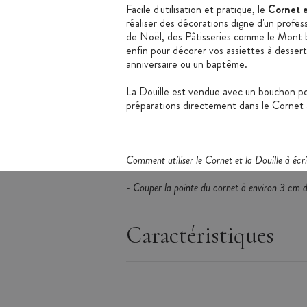
Facile d'utilisation et pratique, le
Cornet et
réaliser des décorations digne d'un profes
de Noël, des Pâtisseries comme le Mont bl
enfin pour décorer vos assiettes à dessert
anniversaire ou un baptême.
La Douille est vendue avec un bouchon po
préparations directement dans le Cornet 
Comment utiliser le Cornet et la Douille à écri
- Couper la pointe du cornet à environ 3 cm de
- Insérer la douille dans le cornet
- Replacer le bouchon sur la douille pour laiss
Caractéristiques
Les + produits :
Pratique et facile d'utilisation