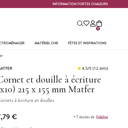
INFORMATION FORTES CHALEURS
0
ECTROMÉNAGER
MATÉRIEL CHR
FÊTES ET INSPIRATIONS
er
ATFER
Cornet et douille à écriture
(x10) 215 x 155 mm Matfer
ornets à écriture et douilles
7,79 €
fidélité
+ 7 étoiles de