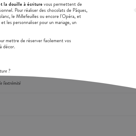
 la douille à écriture
vous permettent de
sionnel. Pour réaliser des chocolats de Pâques,
anc, le Millefeuilles ou encore l'Opéra, et
 et les personnaliser pour un mariage, un
ur mettre de réserver facilement vos
à décor.
ture ?
 l'extrémité
er reposer ou conserver votre préparation.