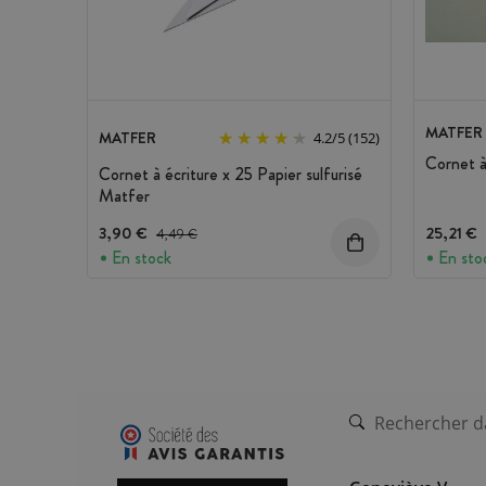
MATFER
MATFER
4.2
/
5
(152)
Cornet à 
Cornet à écriture x 25 Papier sulfurisé
Matfer
3,90 €
Prix avant réduction :
25,21 €
4,49 €
En stock
En sto