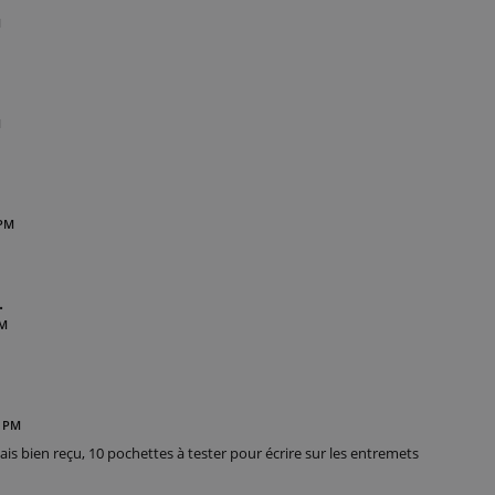
M
M
 PM
.
PM
7 PM
is bien reçu, 10 pochettes à tester pour écrire sur les entremets