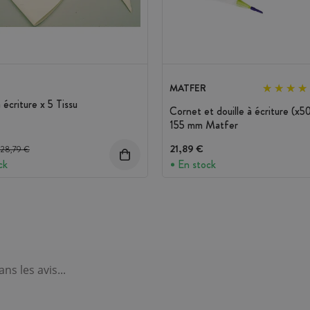
MATFER
écriture x 5 Tissu
Cornet et douille à écriture (x5
155 mm Matfer
Prix avant réduction :
21,89 €
28,79 €
ck
En stock