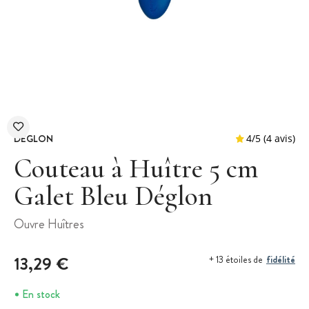
DEGLON
Couteau à Huître 5 cm
Galet Bleu Déglon
4
/
5
Ouvre Huîtres
13,29 €
fidélité
+ 13 étoiles de
En stock