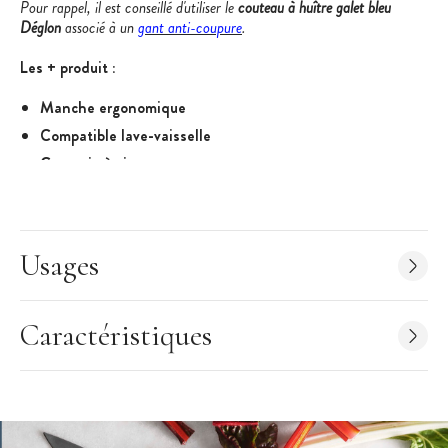
Pour rappel, il est conseillé d'utiliser le
couteau à huître galet bleu
Déglon
associé à un
gant anti-coupure
.
Les + produit :
Manche ergonomique
Compatible lave-vaisselle
Garantie à vie
Caractéristiques du Couteau Huître
:
Couteau à Huître (
Lancette à Huître)
Usages
Dimensions :
13,7 x 4 x 2,54 cm
Poids : 51 g
Taille Lame : 5 cm
Caractéristiques
Matière : lame en acier inoxydable 3Cr14
Dureté : 52 Hrc
Lame : lame découpée, à soie postiche, forme lancette
Tranchant : uni