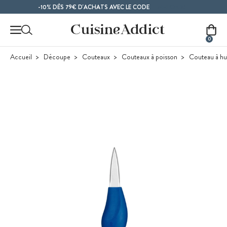
Contenu principal
MELON26
-10% DÈS 79€ D'ACHATS AVEC LE CODE
0
Accueil
Découpe
Couteaux
Couteaux à poisson
Couteau à hu