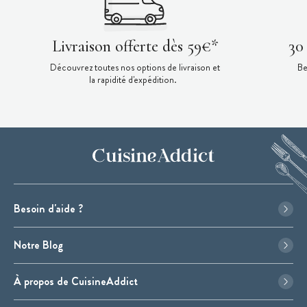
Livraison offerte dès 59€*
30
Découvrez toutes nos options de livraison et
Be
la rapidité d'expédition.
Besoin d'aide ?
Notre Blog
À propos de CuisineAddict