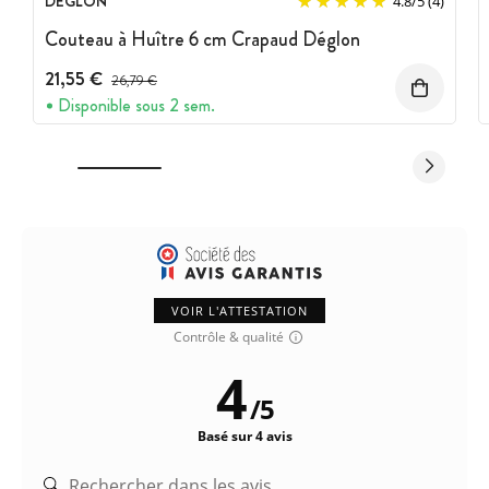
DEGLON
4.8
/
5
(4)
Couteau à Huître 6 cm Crapaud Déglon
21,55 €
Prix avant réduction :
26,79 €
Disponible sous 2 sem.
VOIR L'ATTESTATION
Contrôle & qualité
4
/
5
Basé sur 4 avis