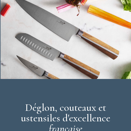
Manche : en polypropylène, surmoulé
Couleur : bleu
Compatible Lave-vaisselle
Répond aux préconisations HACCP
Garantie à vie
Déglon
Déglon, couteaux et
ustensiles d'excellence
française