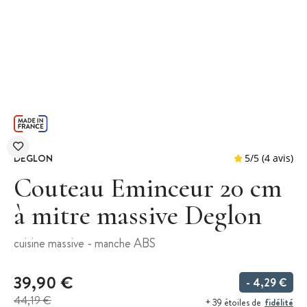
DEGLON
Couteau Eminceur 20 cm
à mitre massive Deglon
5
/
5
cuisine massive - manche ABS
39,90 €
- 4,29 €
44,19 €
fidélité
+ 39 étoiles de