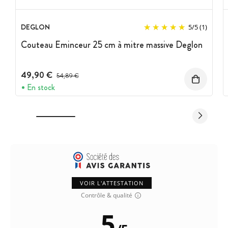
DEGLON
5
/
5
(1)
Couteau Eminceur 25 cm à mitre massive Deglon
49,90 €
Prix avant réduction :
54,89 €
En stock
VOIR L'ATTESTATION
Contrôle & qualité
5