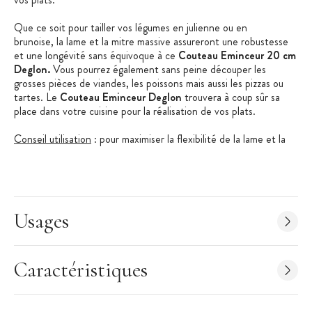
Que ce soit pour tailler vos légumes en julienne ou en
brunoise, la lame et la mitre massive assureront une robustesse
et une longévité sans équivoque à ce
Couteau Eminceur 20 cm
Deglon.
Vous pourrez également sans peine découper les
grosses pièces de viandes, les poissons mais aussi les pizzas ou
tartes. Le
Couteau Eminceur Deglon
trouvera à coup sûr sa
place dans votre cuisine pour la réalisation de vos plats.
Conseil utilisation
: pour maximiser la flexibilité de la lame et la
découpe, tenez le couteau par le manche avec le poignet souple.
La lame doit pouvoir suivre fidèlement les impulsions et gestes
décrit par la main (ce qui rendra le travail plus sûr et davantage
précis)
Usages
Conseil Affutage
Déglon
: pour pouvoir conserver un état de
coupe optimale, un affûtage régulier est préconisé.
Plusieurs outils Déglon faciliteront l'affutage de votre
Couteau
Eminceur Deglon
:
fusil à aiguiser
,
aiguiseur manuel
,
Kit pierre à
Caractéristiques
aiguiser
....
Vous trouverez sur notre site
Cuisineaddict.com
le matériel