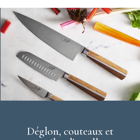
adéquat pour l'entretien de votre Couteau éminceur Deglon.
Conseil de rangement Déglon
: opter pour un rangement proche
de votre plan de travail, hors de portée des enfants. La
barre
aimantée Déglon
permet de préserver la lame du
Couteau
Eminceur 20 cm à mitre massive
d'éventuels dommages et
assure une meilleure sécurité.
Caractéristiques Couteau Eminceur 20 cm à mitre massive
Déglon
:
Taille de la lame : 20 cm
Lame forgée
Manche : En ABS permettant une forte résistance aux
chocs, rigide avec un bel aspect de surface.
Mitre massive
Assemblage par presse mécanique
Résiste au lave-vaisselle
Excellente robustesse
Déglon, couteaux et
Garantie à vie