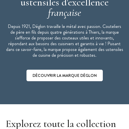
ustensiles d'excellence
Marque : Deglon
française
Collection : Cuisine massive
Depuis 1921, Déglon travaille le métal avec passion. Couteliers
de père en fils depuis quatre générations à Thiers, la marque
s'efforce de proposer des couteaux utiles et innovants,
répondant aux besoins des cuisiniers et garantis à vie ! Puisant
dans ce savoir-faire, la marque propose également des ustensiles
de cuisine de précision et robustes.
DÉCOUVRIR LA MARQUE DÉGLON
Découvrir la marque Déglon
Explorez toute la collection