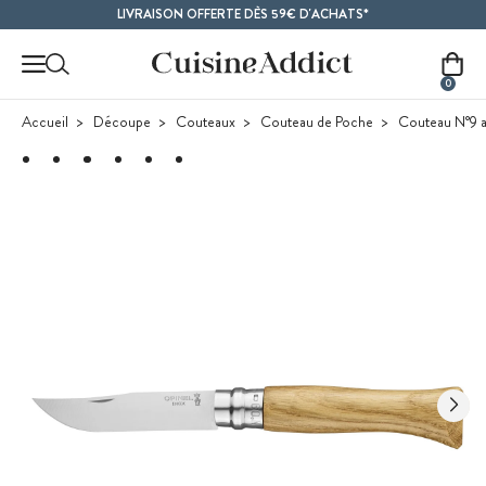
Contenu principal
LIVRAISON OFFERTE DÈS 59€ D'ACHATS*
0
Accueil
Découpe
Couteaux
Couteau de Poche
Couteau N°9 