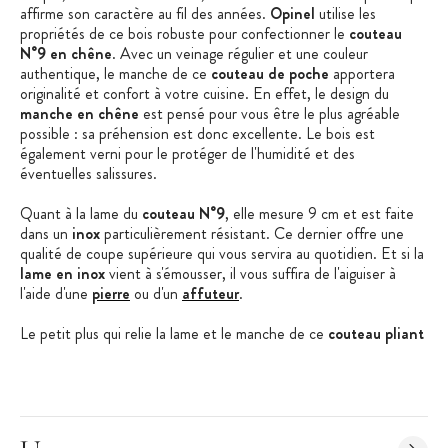
affirme son caractère au fil des années.
Opinel
utilise les
propriétés de ce bois robuste pour confectionner le
couteau
N°9 en chêne
. Avec un veinage régulier et une couleur
authentique, le manche de ce
couteau de poche
apportera
originalité et confort à votre cuisine. En effet, le design du
manche en chêne
est pensé pour vous être le plus agréable
possible : sa préhension est donc excellente. Le bois est
également verni pour le protéger de l'humidité et des
éventuelles salissures.
Quant à la lame du
couteau N°9
, elle mesure 9 cm et est faite
dans un
inox
particulièrement résistant. Ce dernier offre une
qualité de coupe supérieure qui vous servira au quotidien. Et si la
lame en inox
vient à s'émousser, il vous suffira de l'aiguiser à
l'aide d'une
pierre
ou d'un
affuteur
.
Le petit plus qui relie la lame et le manche de ce
couteau pliant
est la
bague de sécurité Virobloc
. Cette partie du couteau est
propre à la maison
Opinel
qui l'a brevetée : elle permet un usage
en toute sécurité du couteau puisqu'elle bloque la lame en
position ouverte ou fermée.