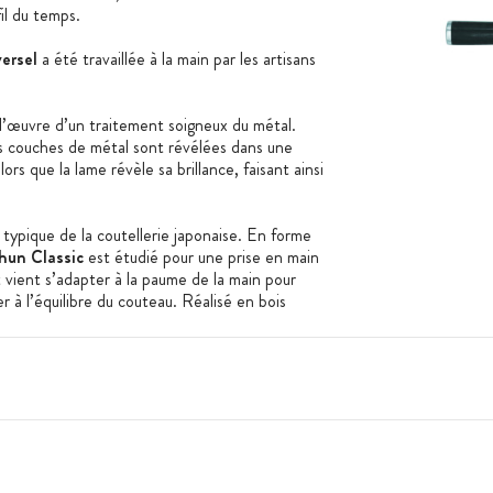
il du temps.
ersel
a été travaillée à la main par les artisans
 l’œuvre d’un traitement soigneux du métal.
es couches de métal sont révélées dans une
rs que la lame révèle sa brillance, faisant ainsi
pique de la coutellerie japonaise. En forme
hun Classic
est étudié pour une prise en main
t vient s’adapter à la paume de la main pour
r à l’équilibre du couteau. Réalisé en bois
ne japonais
est recouvert de résines de grande
humidité.
cher et ciseler, d’un léger mouvement de
nons, échalotes, légumes. Son tranchant donne
esthétique, travail artisanal et ergonomie, ce