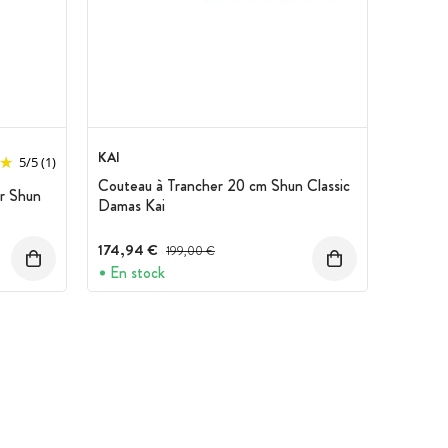
KAI
5
/
5
(1)
Couteau à Trancher 20 cm Shun Classic
r Shun
Damas Kai
174,94 €
Prix avant réduction :
199,00 €
En stock