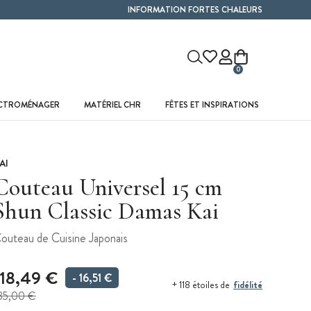
INFORMATION FORTES CHALEURS
0
ECTROMÉNAGER
MATÉRIEL CHR
FÊTES ET INSPIRATIONS
AI
Couteau Universel 15 cm
Shun Classic Damas Kai
outeau de Cuisine Japonais
118,49 €
- 16,51 €
fidélité
+ 118 étoiles de
35,00 €