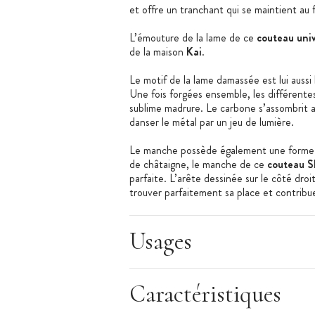
et offre un tranchant qui se maintient au f
L’émouture de la lame de ce
couteau univ
de la maison
Kai
.
Le motif de la lame damassée est lui aussi
Une fois forgées ensemble, les différent
sublime madrure. Le carbone s’assombrit alo
danser le métal par un jeu de lumière.
Le manche possède également une forme ty
de châtaigne, le manche de ce
couteau S
parfaite. L’arête dessinée sur le côté droi
trouver parfaitement sa place et contribue
Pakka, le manche de ce
couteau de cuisi
qualité qui préservent la matière contre l’
Usages
La lame légèrement incurvée permet de ha
balancier les herbes aromatiques, les oig
précision à vos mouvements.
Caractéristiques
Alliant choix des matériaux, exigence de l’