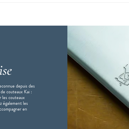
e prolongement de votre main.
ise
hes
reconnue depuis des
 de couteaux Kai :
r les couteaux
ez également les
 accompagner en