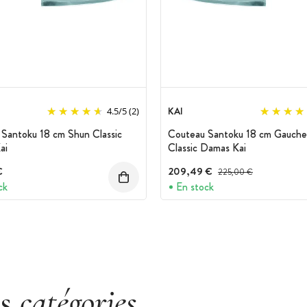
KAI
4.5
/
5
(2)
Santoku 18 cm Shun Classic
Couteau Santoku 18 cm Gauche
ai
Classic Damas Kai
€
209,49 €
Prix avant réduction :
225,00 €
ck
En stock
es
catégories