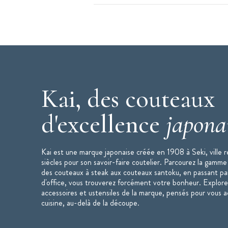
couteau universel
est en cuisine comme l
Les + produit :
Couteau fait main au Japon
Lame damassée
Acier VG MAX de 61 HRC
Kai, des couteaux
Caractéristiques du Couteau de Cuisine
:
Couteau Japonais
d'excellence
japona
Couteau Universel
Lame : 15 cm
Lame Acier Damas VG Max 32 couc
Kai est une marque japonaise créée en 1908 à Seki, ville 
Dureté HRC : 61
siècles pour son savoir-faire coutelier. Parcourez la gamme
des couteaux à steak aux couteaux santoku, en passant pa
Lame : droitier
d'office, vous trouverez forcément votre bonheur. Explor
Poignée : 10,4 cm
accessoires et ustensiles de la marque, pensés pour vous
Manche en bois Pakka Noir
cuisine, au-delà de la découpe.
Finition de la lame : damassée