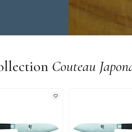
ollection
Couteau Japona