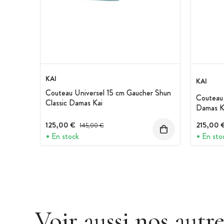
KAI
KAI
Couteau Universel 15 cm Gaucher Shun
Couteau 
Classic Damas Kai
Damas K
125,00 €
Prix avant réduction :
215,00 
145,00 €
En stock
En sto
Voir aussi nos autr