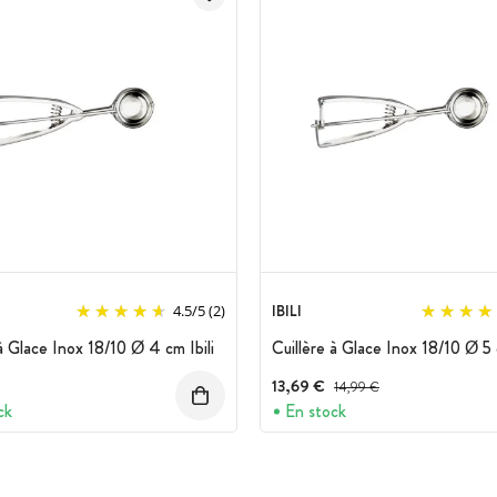
IBILI
4.5
/
5
(2)
 à Glace Inox 18/10 Ø 4 cm Ibili
Cuillère à Glace Inox 18/10 Ø 5 c
13,69 €
Prix avant réduction :
14,99 €
ck
En stock