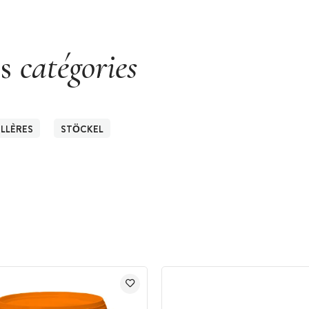
es
catégories
ILLÈRES
STÖCKEL