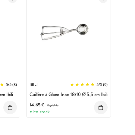
IBILI
5
/
5
(3)
5
/
5
(9)
m Ibili
Cuillère à Glace Inox 18/10 Ø 5,5 cm Ibili
14,65 €
Prix avant réduction :
15,79 €
En stock