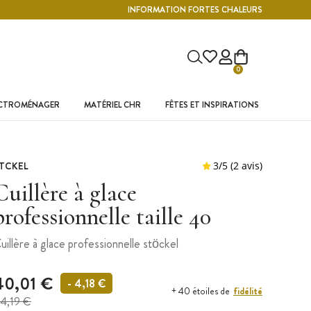
INFORMATION FORTES CHALEURS
0
ECTROMÉNAGER
MATÉRIEL CHR
FÊTES ET INSPIRATIONS
TCKEL
Cuillère à glace
professionnelle taille 40
uillère à glace professionnelle stöckel
40,01 €
- 4,18 €
fidélité
+ 40 étoiles de
4,19 €