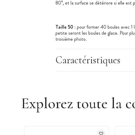
80°, et la surface se détériore si elle est
Taille 50 :
pour former 40 boules avec 1 lit
petite seront les boules de glace. Pour plu
troisième photo.
Caractéristiques
Matériel professionnel, fabriqué en Allem
Explorez toute la c