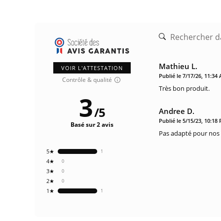
Mathieu L.
VOIR L'ATTESTATION
Publié le 7/17/26, 11:34
Contrôle & qualité
Très bon produit.
3
/
5
Andree D.
Publié le 5/15/23, 10:18
Basé sur 2 avis
Pas adapté pour nos 
5★
1
4★
0
3★
0
2★
0
1★
1