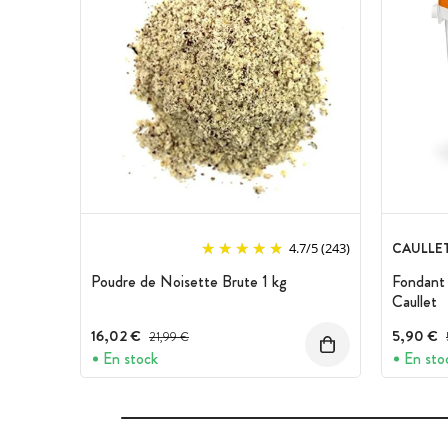
CAULLE
4.7
/
5
(243)
Poudre de Noisette Brute 1 kg
Fondant 
Caullet
16,02 €
Prix avant réduction :
5,90 €
21,99 €
En stock
En sto