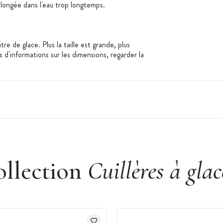
 plongée dans l'eau trop longtemps.
re de glace. Plus la taille est grande, plus
s d'informations sur les dimensions, regarder la
agne.
ollection
Cuillères à glac