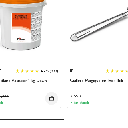
T
IBILI
4.7
/
5
(833)
Blanc Pâtissier 1 kg Dawn
Cuillère Magique en Inox Ibili
Prix avant réduction :
2,59 €
5,99 €
ck
En stock