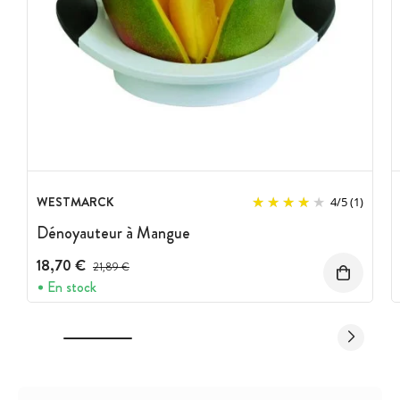
WESTMARCK
4
/
5
(1)
Dénoyauteur à Mangue
18,70 €
Prix avant réduction :
21,89 €
En stock