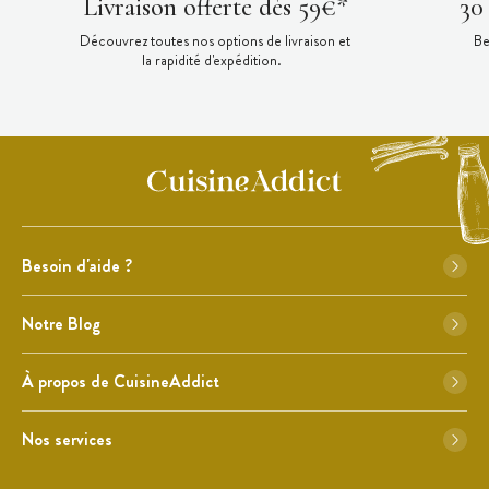
Livraison offerte dès 59€*
30
Découvrez toutes nos options de livraison et
Be
la rapidité d'expédition.
Besoin d'aide ?
Notre Blog
À propos de CuisineAddict
Nos services