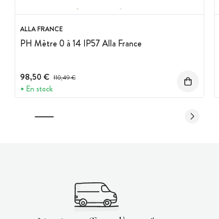
ALLA FRANCE
PH Mètre 0 à 14 IP57 Alla France
98,50 €
Prix avant réduction :
110,49 €
En stock