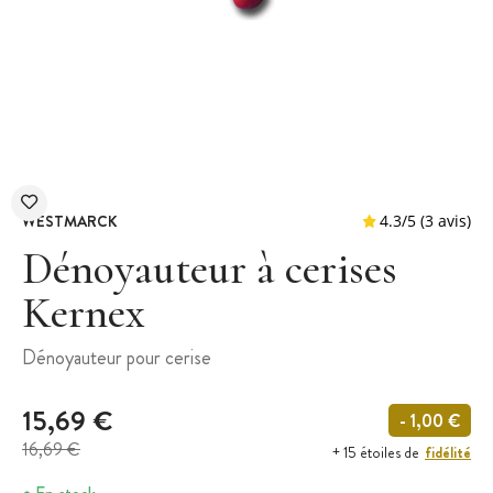
WESTMARCK
Dénoyauteur à cerises
Kernex
4.3
/
5
Dénoyauteur pour cerise
15,69 €
- 1,00 €
16,69 €
fidélité
+ 15 étoiles de