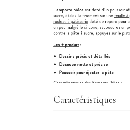
L'
emporte pièce
est doté d'un poussoir afin
sucre, étalez-la finement sur une
feuille à
rouleau à pâtisserie
doté de repère pour av
un peu malgré le silicone, saupoudrez un pe
contre la pâte à sucre, appuyez sur le pist
Les + produit
:
Dessins précis et détaillés
Découpe nette et précise
Poussoir pour éjecter la pâte
Caractéristiques des Emporte Pièce
:
Lot de 3 emporte pièce fleur avec pous
Caractéristiques
Diamètre en mm : 40 - 55 - 70
Matériau : plastique
Marque : Mallard Ferrière