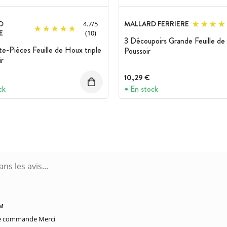
D
MALLARD FERRIERE
4.7
/
5
E
(10)
3 Découpoirs Grande Feuille de
e-Pièces Feuille de Houx triple
Poussoir
ir
10,29 €
ck
En stock
PM
 le commande Merci