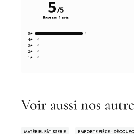
5
/
5
Basé sur 1 avis
5★
1
4★
0
3★
0
2★
0
1★
0
Voir aussi nos autr
MATÉRIEL PÂTISSERIE
EMPORTE PIÈCE - DÉCOUPOI