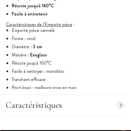
Résiste jusqu'à 160°C
Facile à entretenir
Caractéristiques de l'Emporte pièce
:
Emporte pièce cannelé
Forme : rond
Diamètre :
3 cm
Matière :
Exoglass
Résiste jusqu'à 160°C
Facile à nettoyer : monobloc
Tranchant efficace
Bord épais : meilleure prise en main
Emporte pièce imputrescible, indéformable et stérilisable
Caractéristiques
Marque :
Matfer