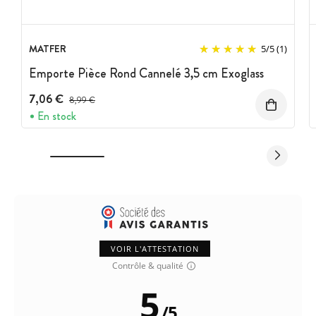
MATFER
5
/
5
(1)
Emporte Pièce Rond Cannelé 3,5 cm Exoglass
7,06 €
Prix avant réduction :
8,99 €
En stock
VOIR L'ATTESTATION
Contrôle & qualité
5
/
5