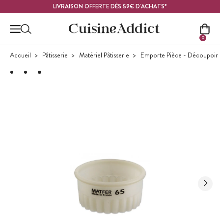
Contenu principal
LIVRAISON OFFERTE DÈS 59€ D'ACHATS*
0
Accueil
Pâtisserie
Matériel Pâtisserie
Emporte Pièce - Découpoir P