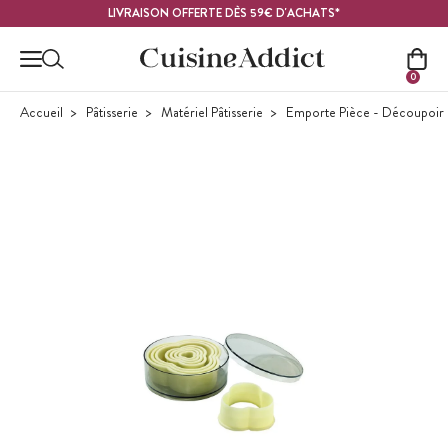
Contenu principal
LIVRAISON OFFERTE DÈS 59€ D'ACHATS*
0
Accueil
Pâtisserie
Matériel Pâtisserie
Emporte Pièce - Découpoir P