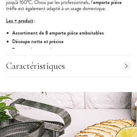
jusqu'à 160°C. Choisi par les professionnels, l'
emporte pièce
trèfle est également adapté à un usage domestique.
Les + produit
:
Assortiment de 8 emporte pièce emboitables
Découpe nette et précise
Bonne prise en main
Caractéristiques des Emporte Pièce
:
Caractéristiques
Boîte de 8 emporte pièce en forme de trèfle
Diamètre en cm : 1.8 - 2.8 - 4 - 5 - 6.2 - 7.5 - 9 - 10
Hauteur : 3.5 cm
En matériau composite Polyglass
Résistant jusqu'à 160°C
Conception monobloc
Conformes aux normes d'hygiène alimentaire
Emporte pièce proposés dans une boîte transparente
Marque : Mallard Ferrière