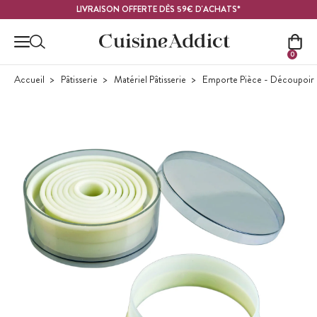
Contenu principal
LIVRAISON OFFERTE DÈS 59€ D'ACHATS*
0
Accueil
Pâtisserie
Matériel Pâtisserie
Emporte Pièce - Découpoir P