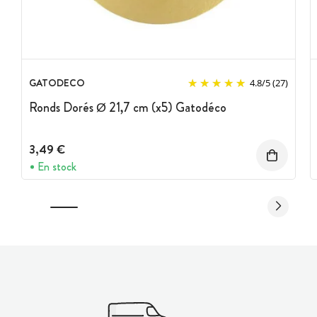
GATODECO
4.8
/
5
(27)
Ronds Dorés Ø 21,7 cm (x5) Gatodéco
3,49 €
En stock