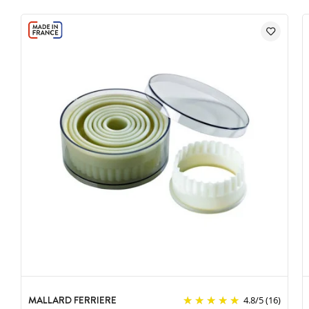
MALLARD FERRIERE
4.8
/
5
(16)