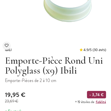
IBILI
Emporte-Pièce Rond Uni
Polyglass (x9) Ibili
4.9
/
5
(
Emporte-Pièces de 2 à 10 cm
19,95 €
- 3,74 €
23,69 €
fidélité
+ 19 étoiles de