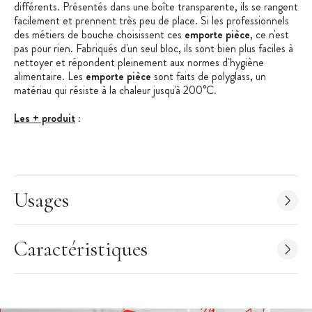
différents. Présentés dans une boîte transparente, ils se rangent
facilement et prennent très peu de place. Si les professionnels
des métiers de bouche choisissent ces
emporte pièce
, ce n'est
pas pour rien. Fabriqués d'un seul bloc, ils sont bien plus faciles à
nettoyer et répondent pleinement aux normes d'hygiène
alimentaire. Les
emporte pièce
sont faits de polyglass, un
matériau qui résiste à la chaleur jusqu'à 200°C.
Les + produit
:
Assortiment de 9 emporte pièce
Supporte la chaleur jusqu'à 160°C
Monobloc donc plus hygiénique
Usages
Caractéristiques des Emporte Pièce
:
Boîte de 9 emporte-pièces ronds unis
Diamètre en cm : 2 - 3 - 4 - 5 - 6 - 7 - 8 - 9 - 10
Caractéristiques
Hauteur : 3,5 cm
En matériau composite Polyglass
Résistant jusqu'à 200°C