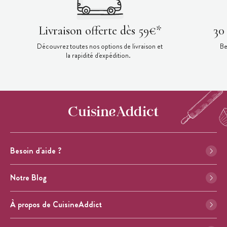
Livraison offerte dès 59€*
30
Découvrez toutes nos options de livraison et
Be
la rapidité d'expédition.
Besoin d'aide ?
Notre Blog
À propos de CuisineAddict