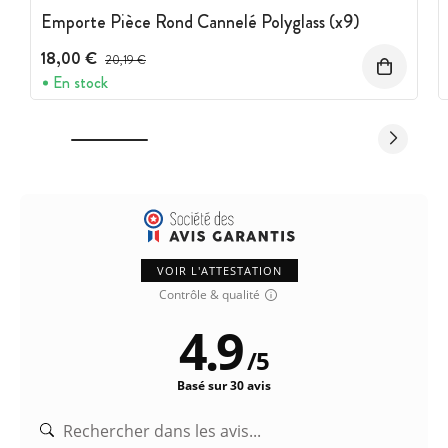
Emporte Pièce Rond Cannelé Polyglass (x9)
18,00 €
Prix avant réduction :
20,19 €
En stock
VOIR L'ATTESTATION
Contrôle & qualité
4.9
/
5
Basé sur 30 avis