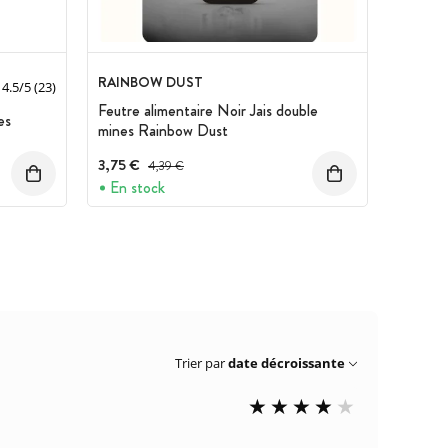
RAINBOW DUST
4.5
/
5
(23)
Feutre alimentaire Noir Jais double
es
mines Rainbow Dust
3,75 €
Prix avant réduction :
4,39 €
En stock
Trier par
date décroissante