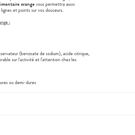
limentaire orange
vous permettra aussi
 lignes et points sur vos douceurs.
ange :
nservateur (benzoate de sodium), acide citrique,
ble sur l'activité et l'attention chez les
 dures ou demi-dures
l'abri de la lumière et remettre le capuchon