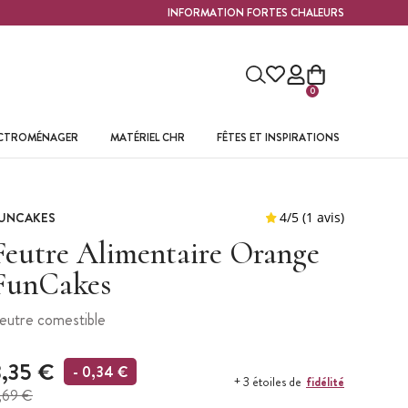
INFORMATION FORTES CHALEURS
0
ECTROMÉNAGER
MATÉRIEL CHR
FÊTES ET INSPIRATIONS
UNCAKES
Feutre Alimentaire Orange
FunCakes
eutre comestible
3,35 €
- 0,34 €
fidélité
+ 3 étoiles de
,69 €