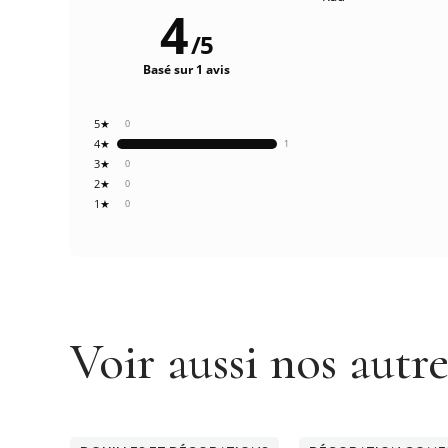
4
/
5
Basé sur 1 avis
5★
0
4★
1
3★
0
2★
0
1★
0
Voir aussi nos autr