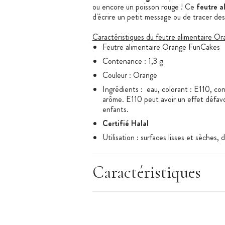
ou encore un poisson rouge ! Ce
feutre a
d'écrire un petit message ou de tracer des
Caractéristiques du feutre alimentaire Or
Feutre alimentaire Orange FunCakes
Contenance : 1,3 g
Couleur : Orange
Ingrédients : eau, colorant : E110, co
arôme. E110 peut avoir un effet défavora
enfants.
Certifié Halal
Utilisation : surfaces lisses et sèches,
Conservation : 15°C-20°C, conserver à 
après utilisation
Caractéristiques
Doses maximales d'emploi : 18,3 g/kg
Marque : FunCakes