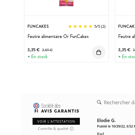
FUNCAKES
FUNCAK
5
/
5
(2)
Feutre alimentaire Or FunCakes
Feutre a
3,35 €
Prix avant réduction :
3,35 €
P
3,69 €
3
En stock
En sto
Elodie G.
VOIR L'ATTESTATION
Publié le 10/29/22, 6:52
Contrôle & qualité
Rad