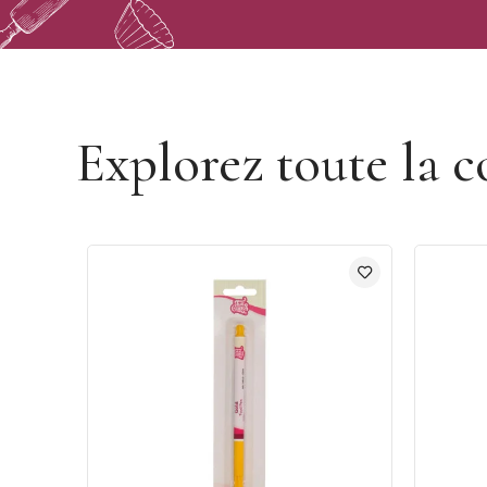
Découvrir la marque Funcakes
Explorez toute la c