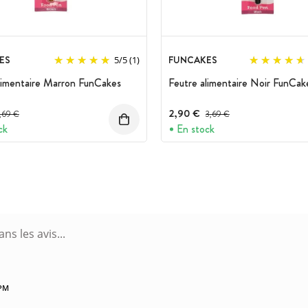
ES
FUNCAKES
5
/
5
(1)
limentaire Marron FunCakes
Feutre alimentaire Noir FunCak
rix avant réduction :
2,90 €
Prix avant réduction :
,69 €
3,69 €
ck
En stock
 PM