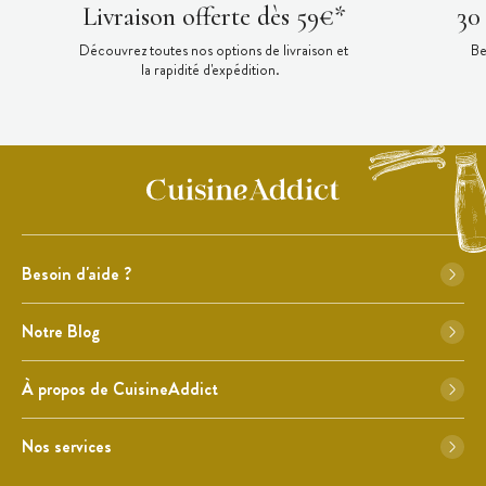
Livraison offerte dès 59€*
30
Découvrez toutes nos options de livraison et
Be
la rapidité d'expédition.
Besoin d'aide ?
Notre Blog
À propos de CuisineAddict
Nos services