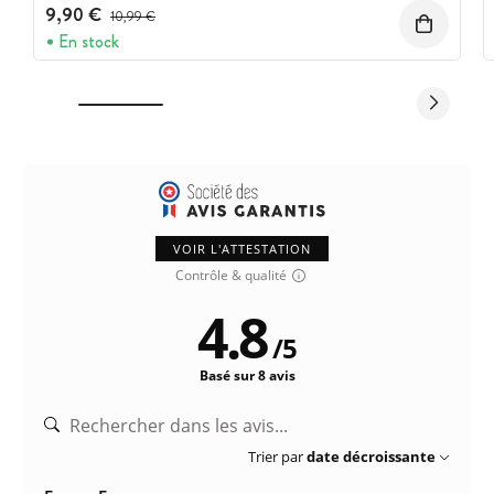
9,90 €
Prix avant réduction :
10,99 €
En stock
VOIR L'ATTESTATION
Contrôle & qualité
4.8
/
5
Basé sur 8 avis
Trier par
date décroissante