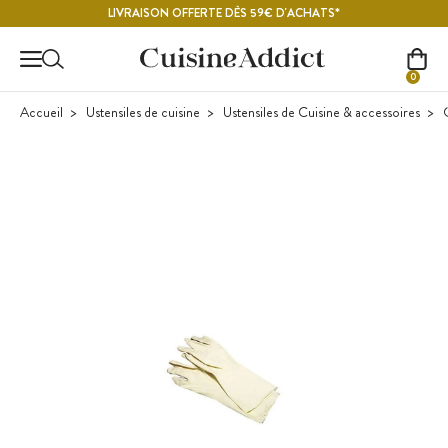
Contenu principal
LIVRAISON OFFERTE DÈS 59€ D'ACHATS*
0
Accueil
Ustensiles de cuisine
Ustensiles de Cuisine & accessoires