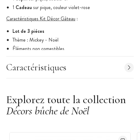
1
Cadeau
sur pique, couleur violet-rose
Caractéristiques Kit Décor Gâteau
:
Lot de 3 pièces
Thème : Mickey - Noël
Éléments non comestibles
Matériau : Plastique conforme aux normes de contact
alimentaire
Caractéristiques
Marque : Gatodéco
Photo non contractuelle : suggestion de présentation. Le kit peut être
soumis à modifications.
Explorez toute la collection
Décors bûche de Noël