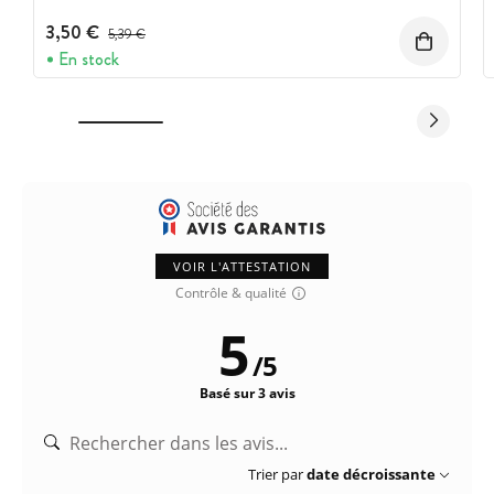
3,50 €
Prix avant réduction :
5,39 €
En stock
VOIR L'ATTESTATION
Contrôle & qualité
5
/
5
Basé sur 3 avis
Trier par
date décroissante