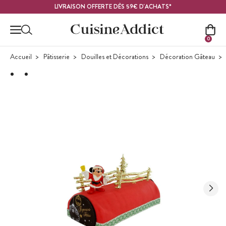
Contenu principal
LIVRAISON OFFERTE DÈS 59€ D'ACHATS*
0
Accueil
Pâtisserie
Douilles et Décorations
Décoration Gâteau