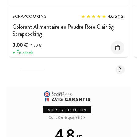
SCRAPCOOKING
4.6
/
5
(13)
Colorant Alimentaire en Poudre Rose Clair 5g
Scrapcooking
3,00 €
Prix avant réduction :
4,99 €
En stock
VOIR L'ATTESTATION
Contrôle & qualité
4.8