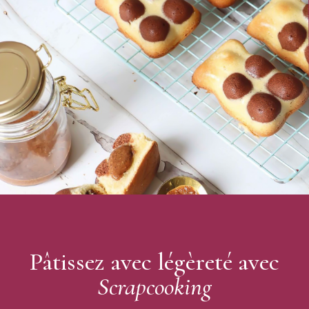
Poids : 3 x 5 g
Couleurs : Orange / Violet / Rose
Ingrédients :
Colorant en poudre Orange : colorants E102, E129, E122
Colorant en poudre Violet : colorants E122, E129, E151,
E133
Colorant en poudre Rose : dextrose, colorant E122
Allergènes : peut contenir des traces de fruits à coques, de
gluten, d'arachides, d'oeuf, de lait, de graines de sésame, de
céleri et de moutarde.
Scrapcooking
Pâtissez avec légèreté avec
Scrapcooking