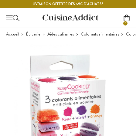
Contenu principal
LIVRAISON OFFERTE DÈS 59€ D'ACHATS*
0
Accueil
Épicerie
Aides culinaires
Colorants alimentaires
Color