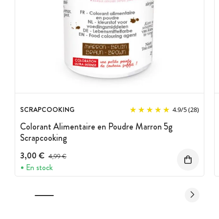
SCRAPCOOKING
4.9
/
5
(28)
Colorant Alimentaire en Poudre Marron 5g
Scrapcooking
3,00 €
Prix avant réduction :
4,99 €
En stock