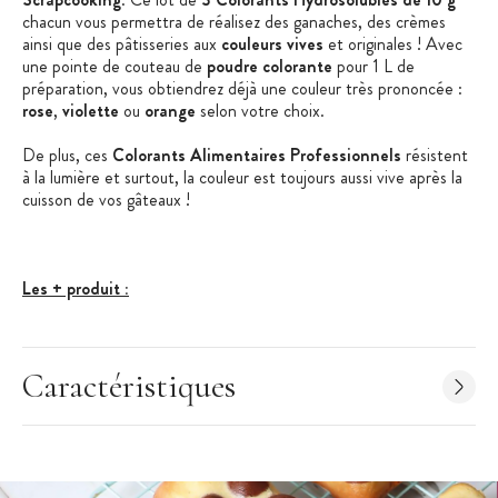
chacun vous permettra de réalisez des ganaches, des crèmes
ainsi que des pâtisseries aux
couleurs vives
et originales ! Avec
une pointe de couteau de
poudre colorante
pour 1 L de
préparation, vous obtiendrez déjà une couleur très prononcée :
rose
,
violette
ou
orange
selon votre choix.
De plus, ces
Colorants Alimentaires Professionnels
résistent
à la lumière et surtout, la couleur est toujours aussi vive après la
cuisson de vos gâteaux !
Les + produit :
Une pointe de couteau suffit
Couleurs vives et intenses (même après cuisson)
Caractéristiques
Lot de 3 colorants
Caractéristiques des Colorants Alimentaires :
Colorants Alimentaires en Poudre
Conditionnement : boîtes refermables