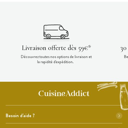
Livraison offerte dès 59€*
30
Découvrez toutes nos options de livraison et
Be
la rapidité d'expédition.
Besoin d'aide ?