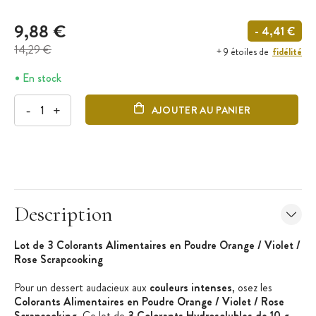
9,88 €
- 4,41 €
14,29 €
fidélité
+ 9 étoiles de
En stock
-
+
AJOUTER AU PANIER
Description
Lot de 3 Colorants Alimentaires en Poudre Orange / Violet /
Rose Scrapcooking
Pour un dessert audacieux aux
couleurs intenses
, osez les
Colorants Alimentaires en Poudre Orange / Violet / Rose
Scrapcooking
. Ce lot de
3 Colorants Hydrosolubles de 10 g