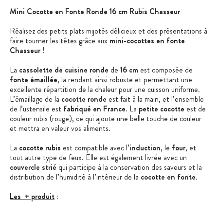
Mini Cocotte en Fonte Ronde 16 cm Rubis Chasseur
Réalisez des petits plats mijotés délicieux et des présentations à
faire tourner les têtes grâce aux
mini-cocottes en fonte
Chasseur
!
La
cassolette de cuisine ronde
de
16 cm
est composée de
fonte émaillée
, la rendant ainsi robuste et permettant une
excellente répartition de la chaleur pour une cuisson uniforme.
L’émaillage de la
cocotte ronde
est fait à la main, et l’ensemble
de l’ustensile est
fabriqué en France
. La
petite cocotte
est de
couleur rubis (rouge), ce qui ajoute une belle touche de couleur
et mettra en valeur vos aliments.
La
cocotte rubis
est compatible avec l’
induction
, le
four
, et
tout autre type de feux. Elle est également livrée avec un
couvercle strié
qui participe à la conservation des saveurs et la
distribution de l’humidité à l’intérieur de la
cocotte en fonte
.
Les + produit
:
Origine France Garantie