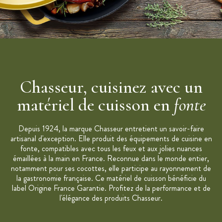
Cocotte en fonte émaillée
Emaillage fait main
Couvercle strié : répartit uniformément l'humidité et les
saveurs
Entretien : ne pas utiliser d'éponge ou de produits abrasifs
Compatible avec toutes les sources de chaleur
Chasseur, cuisinez avec un
Garantie à vie
Origine France Garantie
matériel de cuisson en
fonte
Marque : Chasseur
Depuis 1924, la marque Chasseur entretient un savoir-faire
artisanal d'exception. Elle produit des équipements de cuisine en
fonte, compatibles avec tous les feux et aux jolies nuances
émaillées à la main en France. Reconnue dans le monde entier,
notamment pour ses cocottes, elle participe au rayonnement de
la gastronomie française. Ce matériel de cuisson bénéficie du
label Origine France Garantie. Profitez de la performance et de
l'élégance des produits Chasseur.