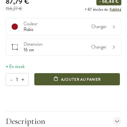
87,79 €
- 68,48 €
156,27 €
fidélité
+ 87 étoiles de
Couleur
Changer
Rubis
Dimension
Changer
16 cm
En stock
-
+
AJOUTER AU PANIER
Description