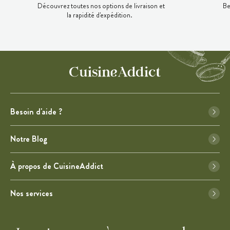
Découvrez toutes nos options de livraison et
Be
la rapidité d'expédition.
Besoin d'aide ?
Notre Blog
À propos de CuisineAddict
Nos services