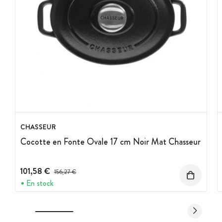
CHASSEUR
Cocotte en Fonte Ovale 17 cm Noir Mat Chasseur
101,58 €
Prix avant réduction :
156,27 €
En stock