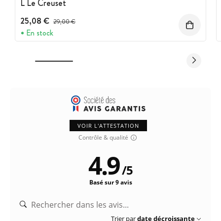
L Le Creuset
25,08 €
Prix avant réduction :
29,00 €
En stock
VOIR L'ATTESTATION
Contrôle & qualité
4.9
/
5
Basé sur 9 avis
Trier par
date décroissante