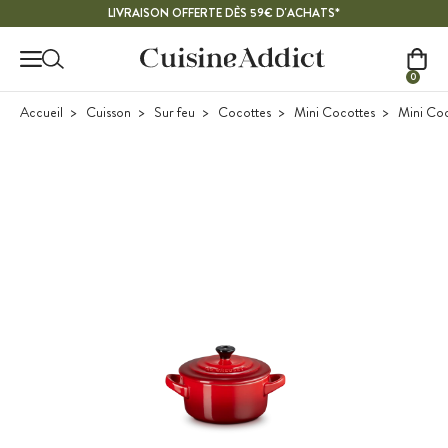
Contenu principal
LIVRAISON OFFERTE DÈS 59€ D'ACHATS*
0
Accueil
Cuisson
Sur feu
Cocottes
Mini Cocottes
Mini Coc