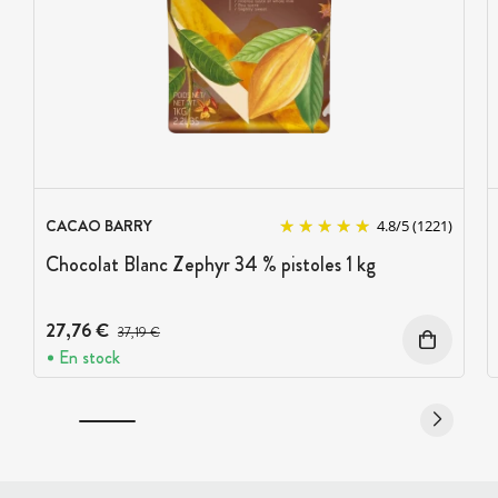
CACAO BARRY
4.8
/
5
(1221)
Chocolat Blanc Zephyr 34 % pistoles 1 kg
27,76 €
Prix avant réduction :
37,19 €
En stock