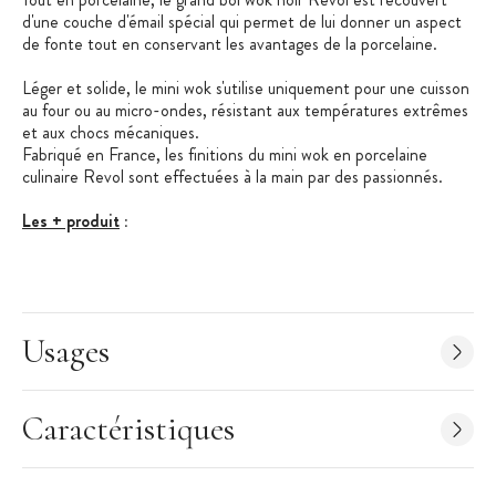
d'une couche d'émail spécial qui permet de lui donner un aspect
de fonte tout en conservant les avantages de la porcelaine.
Léger et solide, le mini wok s'utilise uniquement pour une cuisson
au four ou au micro-ondes, résistant aux températures extrêmes
et aux chocs mécaniques.
Fabriqué en France, les finitions du mini wok en porcelaine
culinaire Revol sont effectuées à la main par des passionnés.
Les + produit
:
Imite parfaitement la fonte
Porcelaine d'origine 100% naturelle
Fabriqué en France
Usages
Belle Cuisine
: Cette collection aux lignes classiques réunie les
indispensables à avoir absolument dans sa cuisine. En porcelaine
culinaire Revol, les ustensiles de la collection Belle Cuisine sont
Caractéristiques
performants et résistants pour vous accompagner dans toutes
vos réalisations. Les finitions de chaque pièce sont effectuées à
la main.