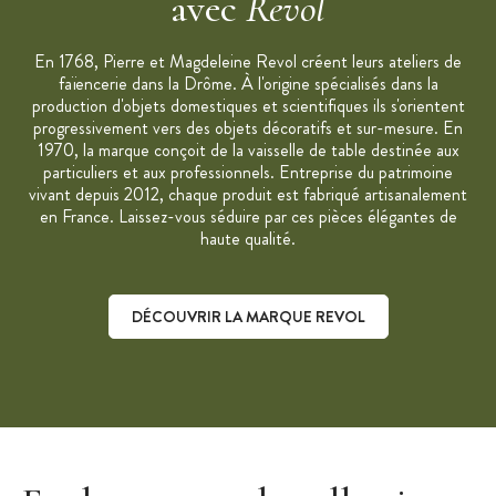
avec
Revol
Fabriqué en France
Résiste aux chocs thermiques : -17°C à 300°C
En 1768, Pierre et Magdeleine Revol créent leurs ateliers de
Utilisation : au four (300°C), au micro-ondes, au
faïencerie dans la Drôme. À l'origine spécialisés dans la
congélateur (-20°C)
production d'objets domestiques et scientifiques ils s'orientent
Non compatible avec les autres sources de chaleur
progressivement vers des objets décoratifs et sur-mesure. En
(plaque électrique, vitrocéramique, induction, gaz)
1970, la marque conçoit de la vaisselle de table destinée aux
particuliers et aux professionnels. Entreprise du patrimoine
Nettoyage facile au lave-vaisselle
vivant depuis 2012, chaque produit est fabriqué artisanalement
Wok vendu à l'unité
en France. Laissez-vous séduire par ces pièces élégantes de
haute qualité.
Collection : Belle Cuisine
Marque : Revol
"C'est notre travail qui depuis plus de 200 ans transforme la
DÉCOUVRIR LA MARQUE REVOL
terre en porcelaine"
Découvrir la marque Revol