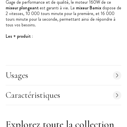
Gage de performance et de qualité, le moteur 160W de ce
mixeur plongeant
est garanti à vie. Le
mixeur Bamix
dispose de
2 vitesses, 10 000 tours minute pour la première, et 16 000
tours minute pour la seconde, permettant ainsi de répondre à
tous vos besoins.
Les + produit :
Embout couteau étoile fourni
Moteur 160W garanti à vie
Etanche
Usages
Caractéristiques du mixeur bamix :
Mixeur Plongeant M160 One
Matériaux principal : plastique
Caractéristiques
Hauteur : 35 cm
Largeur : 12 cm
Longueur : 6 cm
Matériaux du pied : acier inoxydable
Explorez toute la collection
Longueur du pied : 14 cm