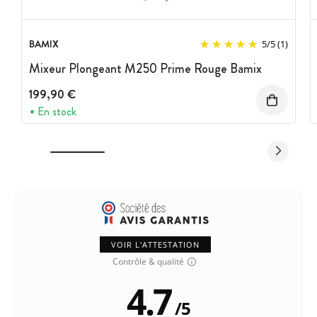
BAMIX
5
/
5
(1)
Mixeur Plongeant M250 Prime Rouge Bamix
199,90 €
En stock
VOIR L'ATTESTATION
Contrôle & qualité
4.7
/
5