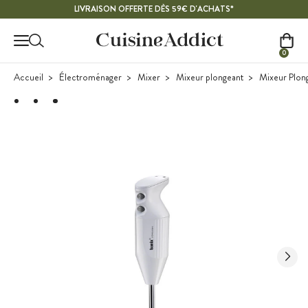
Contenu principal
LIVRAISON OFFERTE DÈS 59€ D'ACHATS*
0
Accueil
Électroménager
Mixer
Mixeur plongeant
Mixeur Plon