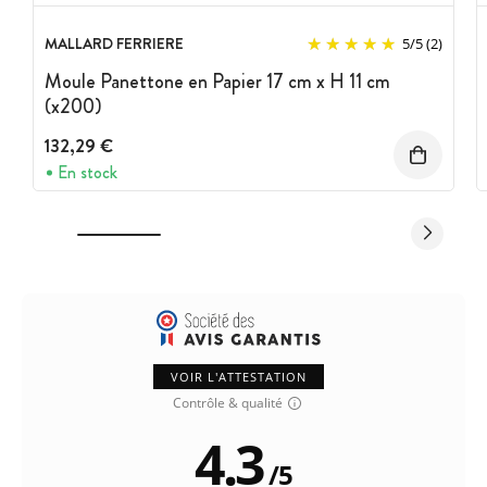
MALLARD FERRIERE
5
/
5
(2)
Moule Panettone en Papier 17 cm x H 11 cm
(x200)
132,29 €
En stock
VOIR L'ATTESTATION
Contrôle & qualité
4.3
/
5