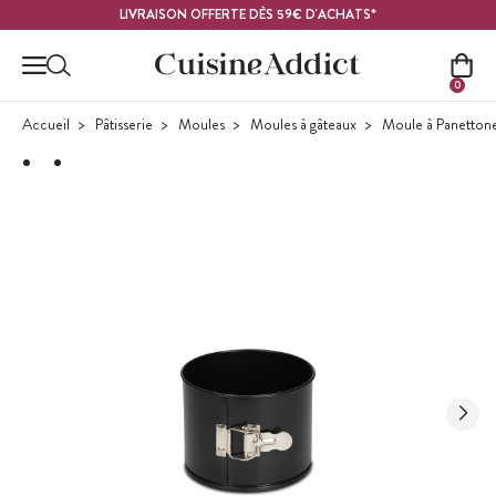
Contenu principal
LIVRAISON OFFERTE DÈS 59€ D'ACHATS*
0
Accueil
Pâtisserie
Moules
Moules à gâteaux
Moule à Panetton