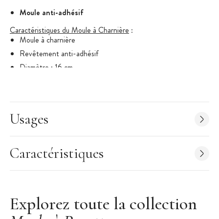
Moule anti-adhésif
Caractéristiques du Moule à Charnière
:
Moule à charnière
Revêtement anti-adhésif
Diamètre : 16 cm
Hauteur : environ 12 cm
Moule à panettone disponible en
12 cm de diamètre
.
Ne passe pas au lave-vaisselle
Usages
Patisse
Caractéristiques
Explorez toute la collection