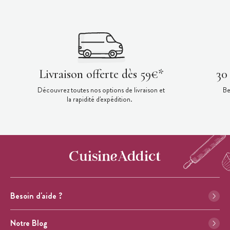
Livraison offerte dès 59€*
30
Découvrez toutes nos options de livraison et
Be
la rapidité d'expédition.
Besoin d'aide ?
Notre Blog