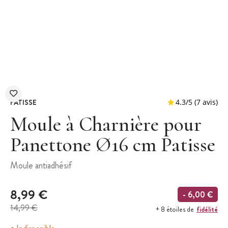
PATISSE
Moule à Charnière pour
Panettone Ø16 cm Patisse
4.3
/
5
Moule antiadhésif
8,99 €
- 6,00 €
14,99 €
fidélité
+ 8 étoiles de