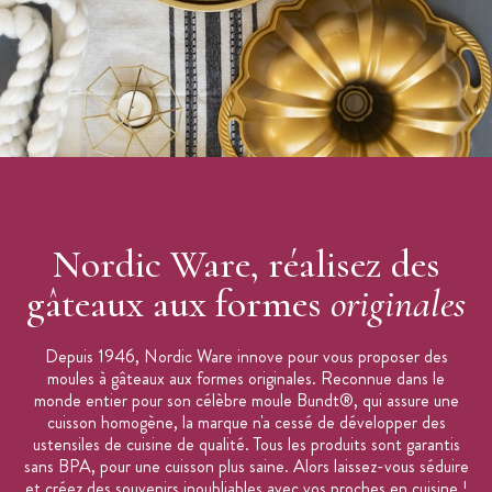
Evitez tout objet métallique ou abrasif afin de ne pas endommager
le revêtement du moule anti-adhésif.
Caractéristiques du Moule à Gâteau
:
Moule à Bundt
Matière : fonte d'aluminium
Motif : feuilles
Forme : Rond
Dimensions : 26,5 cm
Hauteur : 10 cm
Nordic Ware, réalisez des
Contenance : 2,25 L
gâteaux aux formes
originales
Poids du moule : 0,8 kg
Couleur : bronze
Depuis 1946, Nordic Ware innove pour vous proposer des
Revêtement anti-adhésif
moules à gâteaux aux formes originales. Reconnue dans le
monde entier pour son célèbre moule Bundt®, qui assure une
Compatible au four jusqu'à 230°C et au congélateur
cuisson homogène, la marque n'a cessé de développer des
Ne passe pas au lave-vaisselle
ustensiles de cuisine de qualité. Tous les produits sont garantis
sans BPA, pour une cuisson plus saine. Alors laissez-vous séduire
Entretien : Nettoyer à la main, à l'aide d'une éponge non-
et créez des souvenirs inoubliables avec vos proches en cuisine !
abrasive