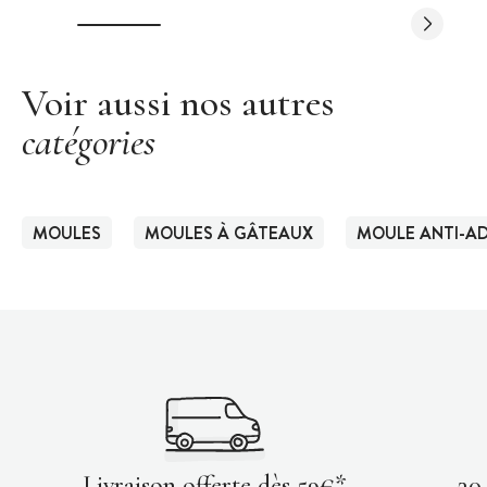
Voir aussi nos autres
catégories
MOULES
MOULES À GÂTEAUX
MOULE ANTI-AD
Livraison offerte dès 59€*
30