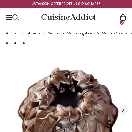
Contenu principal
LIVRAISON OFFERTE DÈS 59€ D'ACHATS*
0
Accueil
Pâtisserie
Moules
Moules à gâteaux
Moule à Savarin