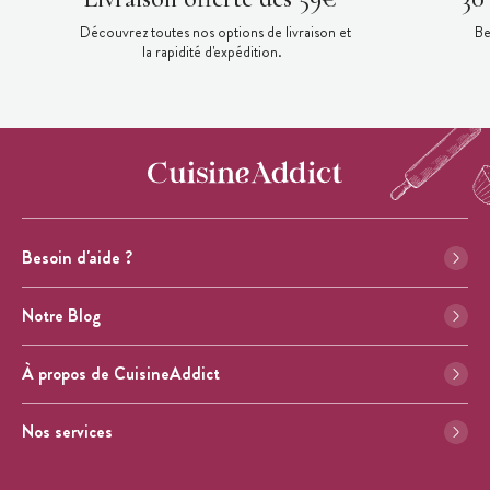
Découvrez toutes nos options de livraison et
Be
la rapidité d'expédition.
Besoin d'aide ?
Notre Blog
À propos de CuisineAddict
Nos services