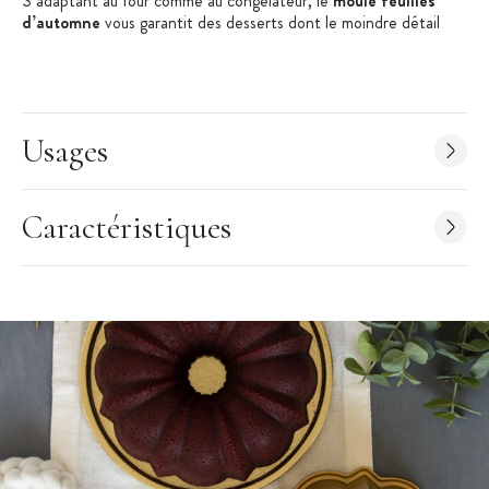
S’adaptant au four comme au congélateur, le
moule feuilles
d’automne
vous garantit des desserts dont le moindre détail
fera briller les yeux de vos convives. Sa grande contenance
permet de créer des gâteaux qui régaleront un grand nombre de
gourmands. Pour des gâteaux d’automne, ou simplement pour la
beauté de son design, faites confiance à la qualité du
moule
Bundt feuilles d’automne Nordic Ware
.
Usages
Guide d'utilisation du moule Nordic Ware :
Pour chaque usage du moule, chemisez l'intérieur avec du beurre ou
Caractéristiques
un spray de démoulage contenant de la farine. Tout autre spray ou
encore la margarine sont déconseillés.
Versez la pâte de votre gâteau jusqu'au 3/4 du moule et tapez ce
dernier sur le plan de travail pour vous débarrasser des bulles d'air.
Laissez poser environ 10 minutes afin que les détails du moule à
gâteau soient bien remplis de pâte.
Pensez à bien préchauffer votre four.
Laissez refroidir au moins 10 minutes à la sortie du four avant de
démouler.
Pour nettoyer le moule, de l'eau chaude savonneuse suffira.