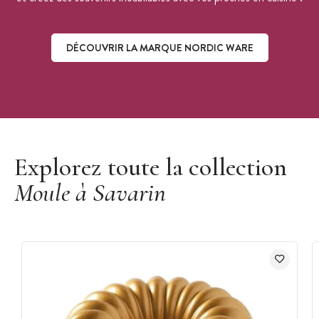
Garantie à vie
Collection :
Bronze
DÉCOUVRIR LA MARQUE NORDIC WARE
Marque :
Nordic Ware
Découvrir la marque Nordic Ware
Explorez toute la collection
Moule à Savarin