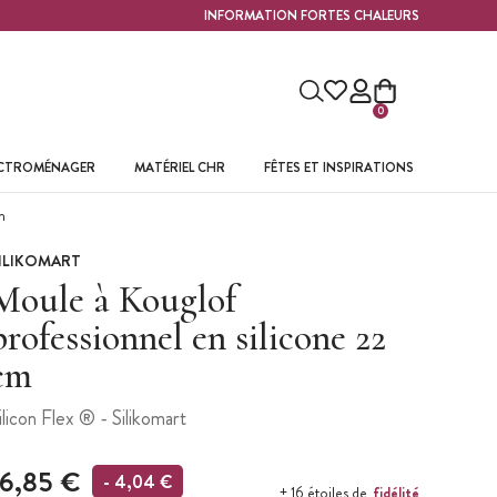
INFORMATION FORTES CHALEURS
0
ECTROMÉNAGER
MATÉRIEL CHR
FÊTES ET INSPIRATIONS
m
ILIKOMART
Moule à Kouglof
professionnel en silicone 22
cm
ilicon Flex ® - Silikomart
16,85 €
- 4,04 €
fidélité
+ 16 étoiles de