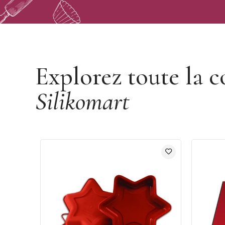
Découvrir la marque Silikomart
Explorez toute la c
Silikomart