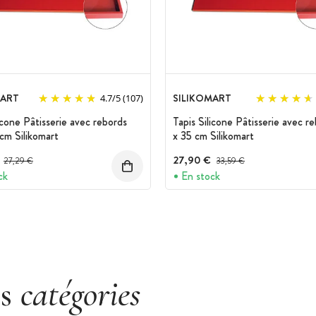
MART
SILIKOMART
4.7
/
5
(107)
icone Pâtisserie avec rebords
Tapis Silicone Pâtisserie avec r
cm Silikomart
x 35 cm Silikomart
Prix avant réduction :
27,90 €
Prix avant réduction :
27,29 €
33,59 €
ck
En stock
es
catégories