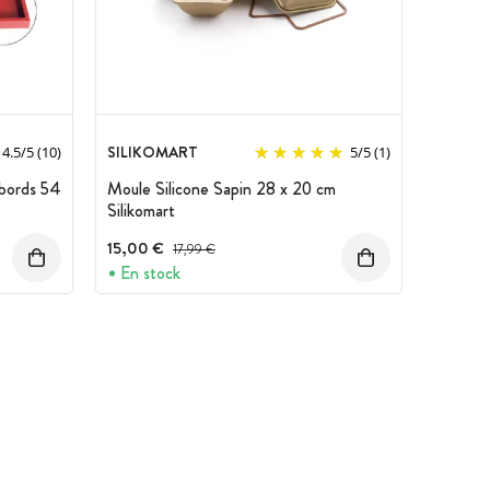
SILIKOMART
4.5
/
5
(10)
5
/
5
(1)
ebords 54
Moule Silicone Sapin 28 x 20 cm
Silikomart
15,00 €
Prix avant réduction :
17,99 €
En stock