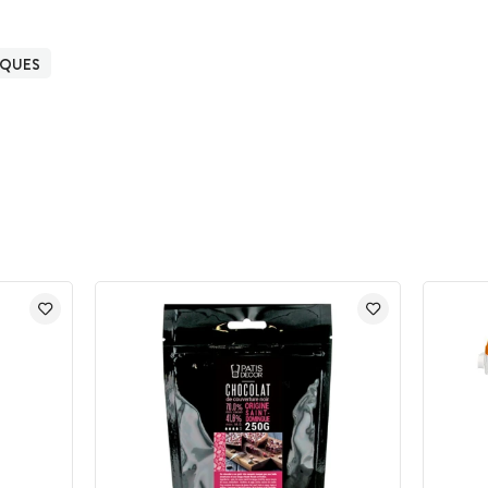
ÂQUES