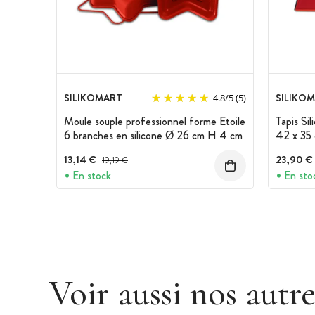
SILIKOMART
SILIKO
4.8
/
5
(5)
Moule souple professionnel forme Etoile
Tapis Sil
6 branches en silicone Ø 26 cm H 4 cm
42 x 35 
13,14 €
Prix avant réduction :
23,90 €
19,19 €
En stock
En sto
Voir aussi nos autr