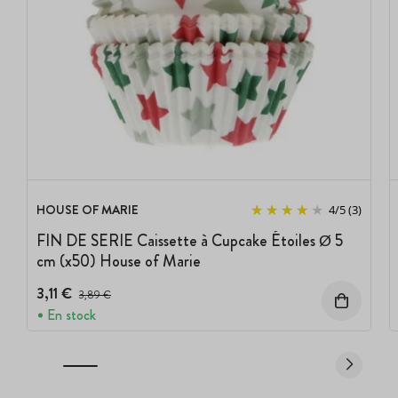
HOUSE OF MARIE
4
/
5
(3)
FIN DE SERIE Caissette à Cupcake Étoiles Ø 5
cm (x50) House of Marie
3,11 €
Prix avant réduction :
3,89 €
En stock