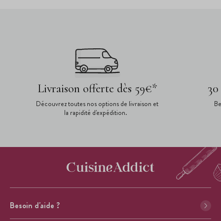
Livraison offerte dès 59€*
30
Découvrez toutes nos options de livraison et
Be
la rapidité d'expédition.
Besoin d'aide ?