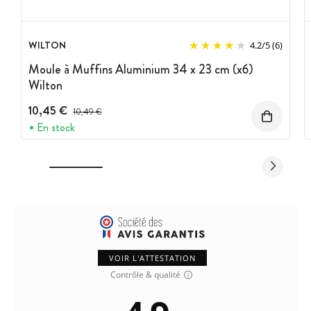
WILTON
4.2
/
5
(6)
Moule à Muffins Aluminium 34 x 23 cm (x6)
Wilton
10,45 €
Prix avant réduction :
10,49 €
En stock
VOIR L'ATTESTATION
Contrôle & qualité