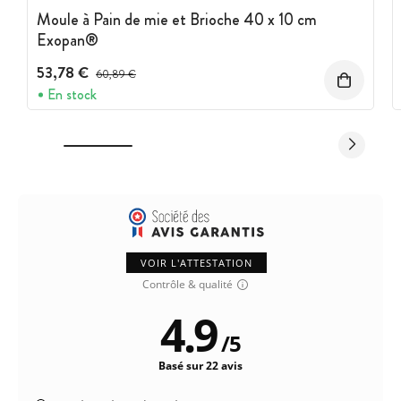
Moule à Pain de mie et Brioche 40 x 10 cm
Exopan®
53,78 €
Prix avant réduction :
60,89 €
En stock
VOIR L'ATTESTATION
Contrôle & qualité
4.9
/
5
Basé sur 22 avis