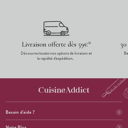
Livraison offerte dès 59€*
30
Découvrez toutes nos options de livraison et
Be
la rapidité d'expédition.
Besoin d'aide ?
Notre Blog