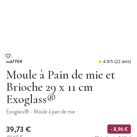
MATFER
Moule à Pain de mie et
Brioche 29 x 11 cm
Exoglass®
4.9
/
5
(
Exoglass® - Moule à pain de mie
39,73 €
- 8,96 €