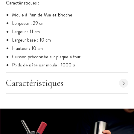
Caractéristiques
:
Moule à Pain de Mie et Brioche
Longueur : 29 cm
Largeur : 11 cm
Largeur base : 10 cm
Hauteur : 10 cm
Cuisson préconisée sur plaque à four
Poids de pâte par moule : 1000 g
Vendu à l'unité avec couvercle
Caractéristiques
Avantages des moules Exoglass®
:
matériau composite supportant de - 20°C à + 250°C
Extra résistant : indéformable
Un graissage régulier facilite le démoulage
Durable : ne se dégrade pas dans le temps
Entretien facile :le moule à pain de mie Exoglass® supporte
le lave-vaisselle