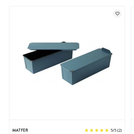
MATFER
5
/
5
(2)