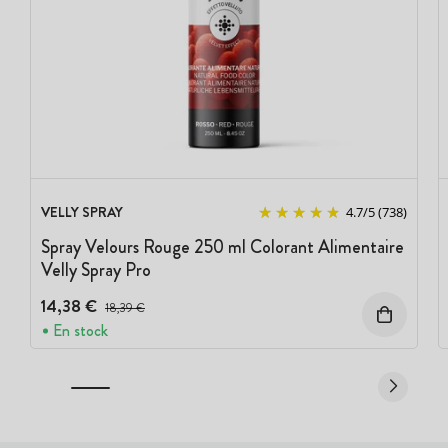
VELLY SPRAY
4.7
/
5
(738)
Spray Velours Rouge 250 ml Colorant Alimentaire
Velly Spray Pro
14,38 €
Prix avant réduction :
18,39 €
En stock