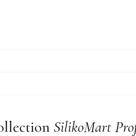
érateur, et congélateur (-60°C à 230°C)
ollection
SilikoMart Prof