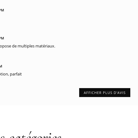
 PM
 PM
 propose de multiples matériaux.
PM
ion, parfait
AFFICHER PLUS D'AVIS
es
catégories