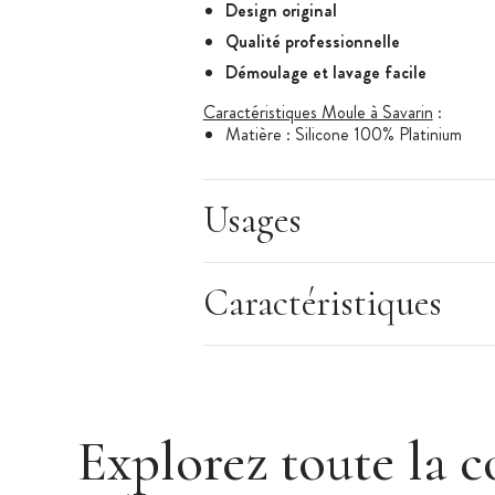
Design original
Qualité professionnelle
Démoulage et lavage facile
Caractéristiques Moule à Savarin
:
Matière : Silicone 100% Platinium
Silicone Alimentaire, non toxique
Utilisable au four, micro-onde, réfrig
Usages
Lavable au lave-vaisselle
Diamètre : 200 mm
Hauteur : 45 mm
Caractéristiques
Couleur : Blanc
Fabriqué en Italie
Marque :
Silikomart
Explorez toute la c