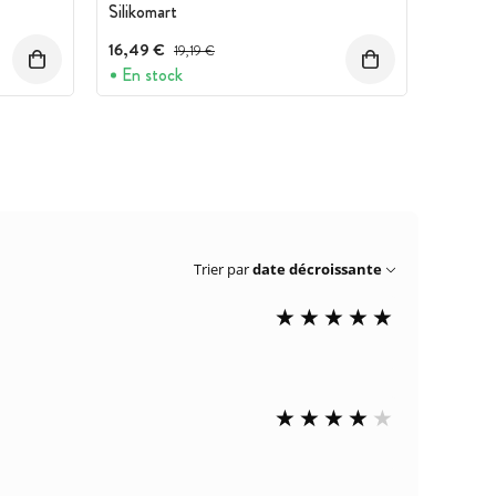
Silikomart
16,49 €
Prix avant réduction :
19,19 €
En stock
Trier par
date décroissante