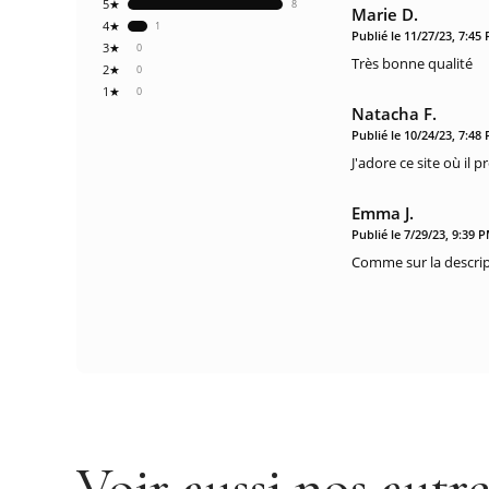
5★
8
Marie D.
4★
1
Publié le 11/27/23, 7:45
3★
0
Très bonne qualité
2★
0
1★
0
Natacha F.
Publié le 10/24/23, 7:48
J'adore ce site où il
Emma J.
Publié le 7/29/23, 9:39 
Comme sur la descript
Voir aussi nos autr