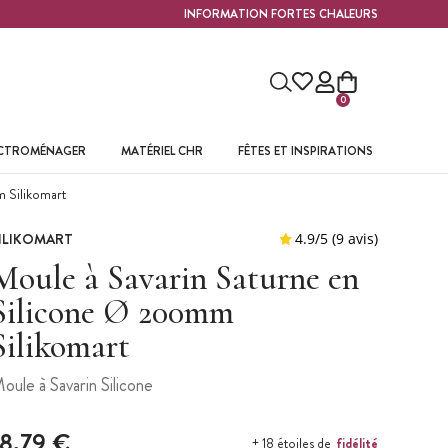
INFORMATION FORTES CHALEURS
0
ECTROMÉNAGER
MATÉRIEL CHR
FÊTES ET INSPIRATIONS
 Silikomart
ILIKOMART
Moule à Savarin Saturne en
Silicone Ø 200mm
Silikomart
oule à Savarin Silicone
18,79 €
fidélité
+ 18 étoiles de