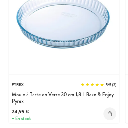
Hygiénique : ne retient ni les tâches, ni les odeurs
Garantie 10 ans
Origine France garantie
Collection :
Bake & Enjoy
Marque :
Pyrex
PYREX
5
/
5
(3)
Moule à Tarte en Verre 30 cm 1,8 L Bake & Enjoy
Pyrex
24,99 €
En stock