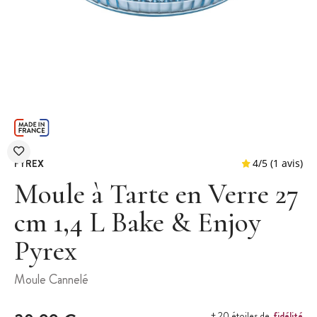
PYREX
Moule à Tarte en Verre 27
cm 1,4 L Bake & Enjoy
Pyrex
4
/
5
Moule Cannelé
fidélité
+ 20 étoiles de