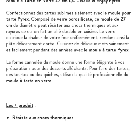
Moule à Tarte en Verre 27 cm 1,4 L Bake & Enjoy Pyrex
Confectionnez des tartes sublimes aisément avec le
moule pour
tarte Pyrex
. Composé de
verre borosilicate
, ce
moule de 27
cm
de diamètre peut résister aux chocs thermiques et aux
rayures ce qui en fait un allié durable en cuisine. Le verre
distribue la chaleur de votre four uniformément, rendant ainsi la
pâte délicatement dorée. Cuisinez de délicieux mets sainement
et facilement pendant des années avec le
moule à tarte Pyrex
.
La forme cannelée du moule donne une forme élégante à vos
préparations pour des desserts alléchants. Pour faire des tartes,
des tourtes ou des quiches, utilisez la qualité professionnelle du
moule à tarte en verre
.
Les + produit
:
Résiste aux chocs thermiques
Passe au lave-vaisselle
Garantie 10 ans