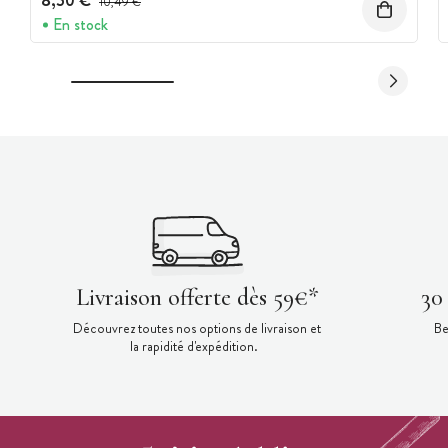
8,50 €
10,49 €
En stock
Livraison offerte dès 59€*
30
Découvrez toutes nos options de livraison et
Be
la rapidité d'expédition.