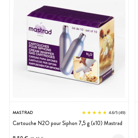
MASTRAD
4.6
/
5
(49)
Cartouche N2O pour Siphon 7,5 g (x10) Mastrad
Prix avant réduction :