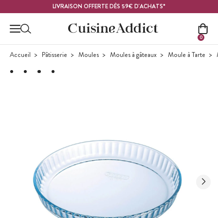
Contenu principal
LIVRAISON OFFERTE DÈS 59€ D'ACHATS*
0
Accueil
Pâtisserie
Moules
Moules à gâteaux
Moule à Tarte
M