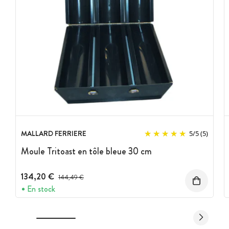
MALLARD FERRIERE
5
/
5
(5)
Moule Tritoast en tôle bleue 30 cm
134,20 €
Prix avant réduction :
144,49 €
En stock