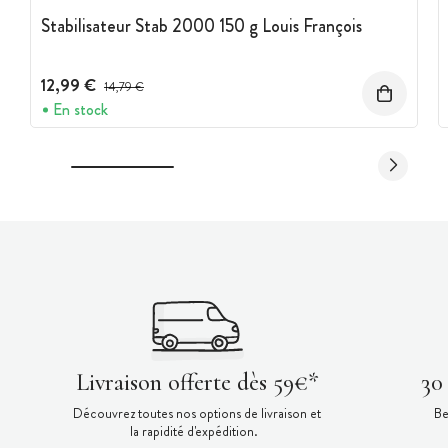
Stabilisateur Stab 2000 150 g Louis François
12,99 €
Prix avant réduction :
14,79 €
En stock
Livraison offerte dès 59€*
30
Découvrez toutes nos options de livraison et
Be
la rapidité d'expédition.