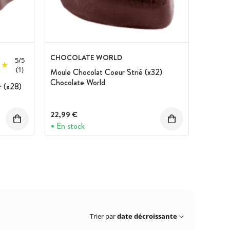
CHOCOLATE WORLD
5
/
5
(1)
Moule Chocolat Coeur Strié (x32)
Chocolate World
 (x28)
22,99 €
En stock
Trier par
date décroissante