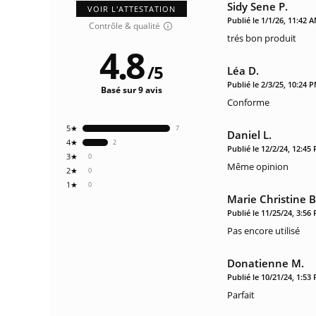
Sidy Sene P.
VOIR L'ATTESTATION
Publié le 1/1/26, 11:42 
Contrôle & qualité
trés bon produit
4.8
/
5
Léa D.
Publié le 2/3/25, 10:24 
Basé sur 9 avis
Conforme
5★
7
Daniel L.
4★
2
Publié le 12/2/24, 12:45
3★
0
Même opinion
2★
0
1★
0
Marie Christine B
Publié le 11/25/24, 3:56
Pas encore utilisé
Donatienne M.
Publié le 10/21/24, 1:53
Parfait