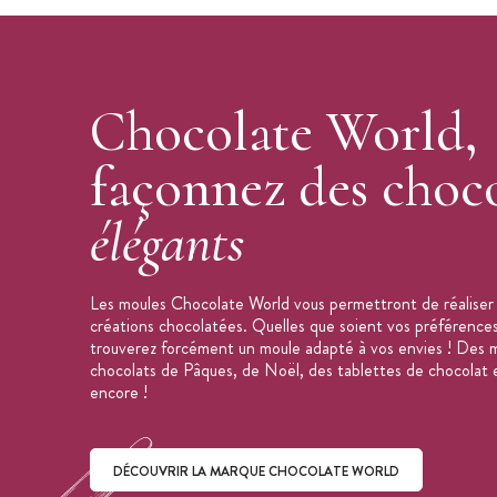
Dimensions de la plaque : 275 x 175 
Marque : Chocolate World
Fabrication : Belgique
Chocolate World,
Moule vendu à l'unité
façonnez des choco
élégants
Les moules Chocolate World vous permettront de réaliser 
créations chocolatées. Quelles que soient vos préférences
trouverez forcément un moule adapté à vos envies ! Des m
chocolats de Pâques, de Noël, des tablettes de chocolat e
encore !
DÉCOUVRIR LA MARQUE CHOCOLATE WORLD