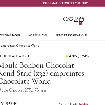
INFORMATION FORTES CHALEURS
0
ECTROMÉNAGER
MATÉRIEL CHR
FÊTES ET INSPIRATIONS
 empreintes Chocolate World
HOCOLATE WORLD
Moule Bonbon Chocolat
Rond Strié (x32) empreintes
Chocolate World
oule Chocolat 275x175 mm
22,99 €
fidélité
+ 22 étoiles de