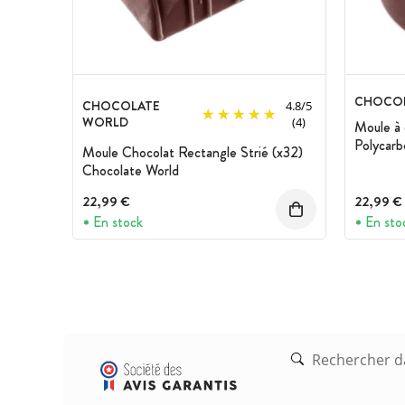
CHOCOL
CHOCOLATE
4.8
/
5
WORLD
(4)
Moule à 
Polycarb
Moule Chocolat Rectangle Strié (x32)
Chocolate World
22,99 €
22,99 €
En stock
En sto