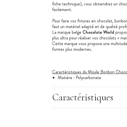
fiche technique), vous obtiendrez un choco
facilement.
Pour faire vos fritures en chocolat, bonbo
faut un matériel adapté et de qualité prof
La marque belge
Chocolate World
propos
plus ultra pour réaliser vos chocolats « ma
Cette marque vous propose une multitude d
formes plus modernes.
Caractéristiques du Moule Bonbon Choco
Matière : Polycarbonate
1 plaque en polycarbonate
Couleur : transparent
Caractéristiques
Forme : bonbon rond strié
Nombre d'empreintes : 32 (4x8)
Dimensions du moulage : Ø29 x 19 mm
Poids du moulage final (à l'unité) : 10 g