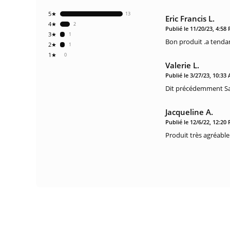
5★
13
Eric Francis L.
4★
2
Publié le 11/20/23, 4:58
3★
1
Bon produit .a tendan
2★
1
1★
0
Valerie L.
Publié le 3/27/23, 10:33
Dit précédemment Sa
Jacqueline A.
Publié le 12/6/22, 12:20
Produit très agréable 