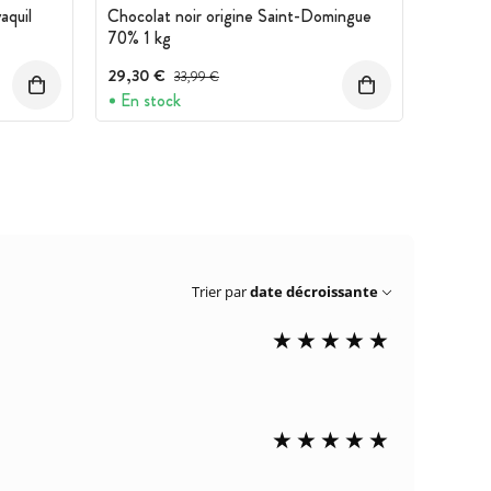
aquil
Chocolat noir origine Saint-Domingue
70% 1 kg
29,30 €
Prix avant réduction :
33,99 €
En stock
Trier par
date décroissante