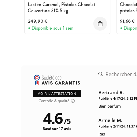
Lactée Caramel, Pistoles Chocolat
Chocola
Couverture 31% 5 kg
pistoles 
249,90 €
91,66 €
Disponible sous 1 sem.
Dispon
Bertrand R.
VOIR L'ATTESTATION
Publié le 4/17/24, 3:12 
Contrôle & qualité
Bien parfum
4.6
/
5
Armelle M.
Publié le 2/11/24, 11:37
Basé sur 17 avis
Ras