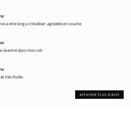
 PM
ce a etre long a cristalliser .agréable en vouche
 AM
c éventré dans mon coli
 PM
et très fluide.
AFFICHER PLUS D'AVIS