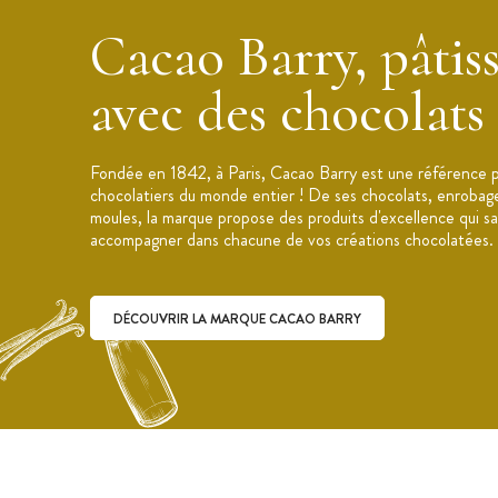
- Solide et résistant à la perforation
Cacao Barry, pâtis
- Maintien parfait du sac grâce au fond pl
- Impression sur toutes les faces permett
avec des chocolats
Accords ingrédients :
Ce chocolat à la texture lisse et soyeuse
notes sucrées de vanille s'accordera parfa
Fondée en 1842, à Paris, Cacao Barry est une référence po
(Armagnac), Amandes, Framboise, Mirabe
chocolatiers du monde entier ! De ses chocolats, enrobage
Matcha, Clous de Girofle, Pignon de pin.
moules, la marque propose des produits d'excellence qui s
accompagner dans chacune de vos créations chocolatées.
DÉCOUVRIR LA MARQUE CACAO BARRY
Découvrir la marque Cacao Barry