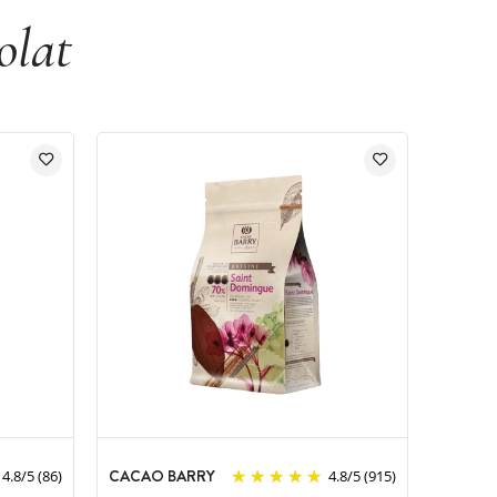
olat
CACAO BARRY
4.8
/
5
(86)
4.8
/
5
(915)