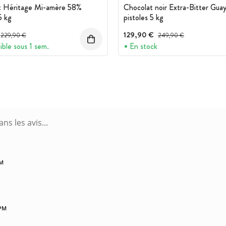
t Héritage Mi-amère 58%
Chocolat noir Extra-Bitter Guay
5 kg
pistoles 5 kg
Prix avant réduction :
129,90 €
Prix avant réduction :
229,90 €
249,90 €
ible sous 1 sem.
En stock
PM
 PM