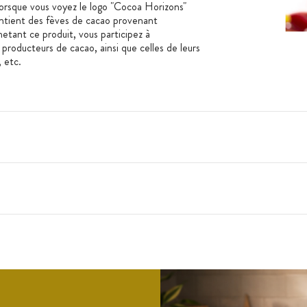
i lorsque vous voyez le logo "Cocoa Horizons"
ontient des fèves de cacao provenant
hetant ce produit, vous participez à
producteurs de cacao, ainsi que celles de leurs
, etc.
 petits palets de chocolat d'environ 2g qui
latées et facilitent la fonte.
 un zip pour une protection optimale des
rver à 100% le chocolat de l'air et de
 pâtisserie