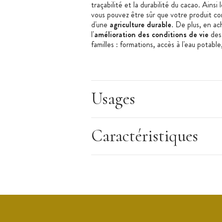
traçabilité et la durabilité du cacao. Ains
vous pouvez être sûr que votre produit c
d'une
agriculture durable
. De plus, en ac
l'
amélioration des conditions de vie
des 
familles : formations, accès à l'eau potable
Conditionnement
:
Usages
Sac de 5 kg de Pistoles Chocolat Blanc
Simples d'utilisation, les pistoles sont des
simplifient le dosage de vos recettes choco
Caractéristiques
Sac de pistoles. Sac refermable grâce à
saveurs
- Ouverture et fermeture facile pour prése
l'humidité.
- 100% recyclable
- Sac apprécié par les professionnels de la