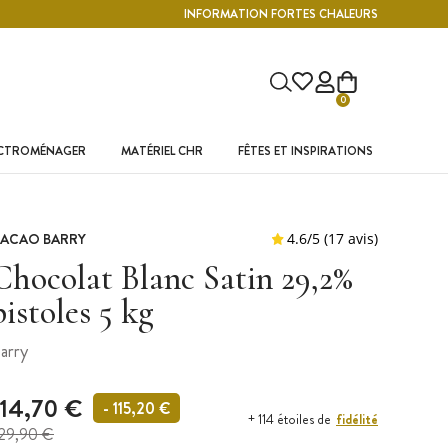
INFORMATION FORTES CHALEURS
0
ECTROMÉNAGER
MATÉRIEL CHR
FÊTES ET INSPIRATIONS
ACAO BARRY
Chocolat Blanc Satin 29,2%
pistoles 5 kg
arry
114,70 €
- 115,20 €
fidélité
+ 114 étoiles de
29,90 €