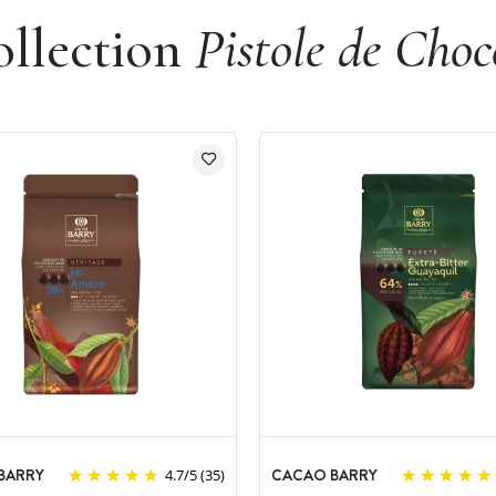
ollection
Pistole de Choc
BARRY
CACAO BARRY
4.7
/
5
(35)