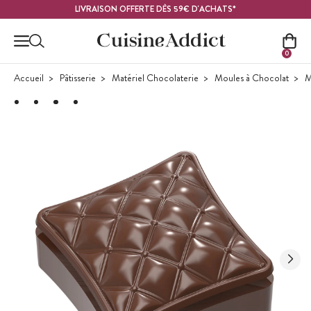
Contenu principal
LIVRAISON OFFERTE DÈS 59€ D'ACHATS*
0
Accueil
Pâtisserie
Matériel Chocolaterie
Moules à Chocolat
M