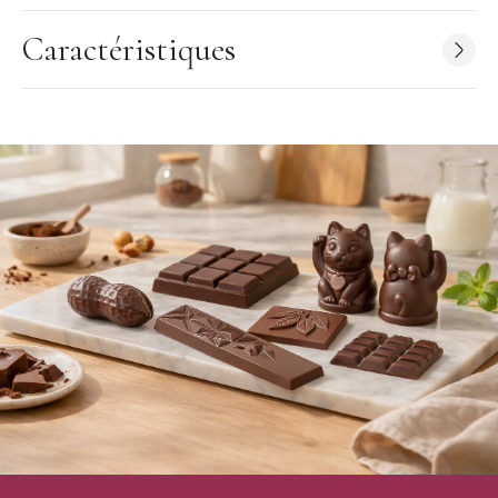
Matière : Polycarbonate
Caractéristiques
Forme : Bonbonnière, Oreiller Chesterfield
Nombre d'empreintes : 2 (1x2)
Moule Recto / Verso : le moule possède l'avant et le dos
du chocolat pour un moulage chocolat en 3D
Dimensions du moulage dessus : 117 mm x 117 mm x 35,5 mm
Dimensions du moule dessous : 117 mm x 117 mm x 35,5 mm
Poids du moulage final dessus (à l'unité) : 185 g
Poids du moulage final dessous (à l'unité) : 510 g
Dimension de la plaque : 275 x 135 x 40 mm
Fabrication : Belgique
Moule vendu à l'unité
Chocolate World