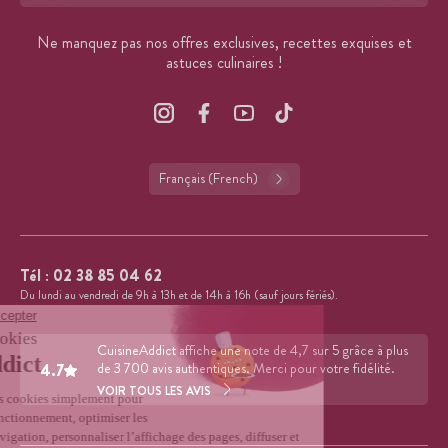
Format : adresse@email.com
Ne manquez pas nos offres exclusives, recettes exquises et
astuces culinaires !
Français (French)
Tél :
02 38 85 04 62
Du lundi au vendredi de 9h à 13h et de 14h à 16h (sauf jours fériés).
CuisineAddict affiche une note de 4,7 sur 5 grâce à plus
4.7
de 3 700 avis authentiques. Merci pour votre fidélité.
VOIR TOUS LES AVIS