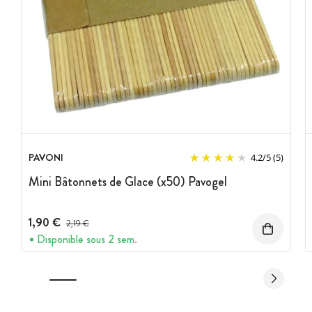
PAVONI
4.2
/
5
(5)
Mini Bâtonnets de Glace (x50) Pavogel
1,90 €
Prix avant réduction :
2,19 €
Disponible sous 2 sem.