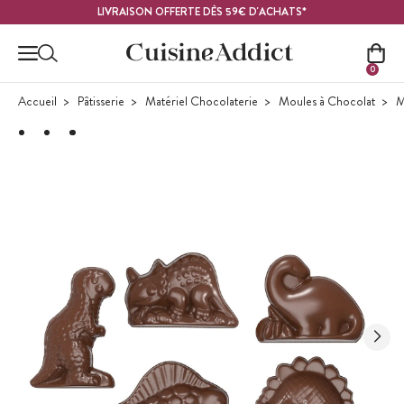
Contenu principal
LIVRAISON OFFERTE DÈS 59€ D'ACHATS*
0
Accueil
Pâtisserie
Matériel Chocolaterie
Moules à Chocolat
M