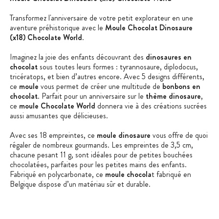
Transformez l'anniversaire de votre petit explorateur en une
aventure préhistorique avec le
Moule Chocolat Dinosaure
(x18)
Chocolate World
.
Imaginez la joie des enfants découvrant des
dinosaures en
chocolat
sous toutes leurs formes : tyrannosaure, diplodocus,
tricératops, et bien d’autres encore. Avec 5 designs différents,
ce
moule
vous permet de créer une multitude de
bonbons en
chocolat
. Parfait pour un anniversaire sur le
thème dinosaure
,
ce
moule Chocolate World
donnera vie à des créations sucrées
aussi amusantes que délicieuses.
Avec ses 18 empreintes, ce
moule dinosaure
vous offre de quoi
régaler de nombreux gourmands. Les empreintes de 3,5 cm,
chacune pesant 11 g, sont idéales pour de petites bouchées
chocolatées, parfaites pour les petites mains des enfants.
Fabriqué en polycarbonate, ce
moule chocola
t fabriqué en
Belgique dispose d’un matériau sûr et durable.
Enfilez votre casque d'explorateur, préparez vos ingrédients et
laissez libre cours à votre imagination pour un goûter