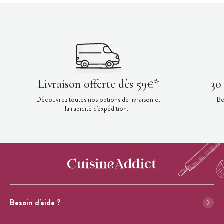
Livraison offerte dès 59€*
30
Découvrez toutes nos options de livraison et
Be
la rapidité d'expédition.
Besoin d'aide ?