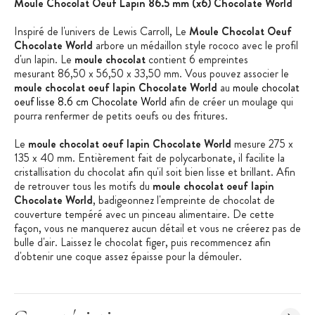
Moule Chocolat Oeuf Lapin 86.5 mm (x6) Chocolate World
Inspiré de l'univers de Lewis Carroll, Le
Moule Chocolat Oeuf
Chocolate World
arbore un médaillon style rococo avec le profil
d'un lapin. Le
moule chocolat
contient 6 empreintes
mesurant 86,50 x 56,50 x 33,50 mm. Vous pouvez associer le
moule chocolat oeuf lapin Chocolate World
au
moule chocolat
oeuf lisse 8.6 cm Chocolate World
afin de créer un moulage qui
pourra renfermer de petits oeufs ou des fritures.
Le
moule chocolat oeuf lapin Chocolate World
mesure 275 x
135 x 40 mm. Entièrement fait de polycarbonate, il facilite la
cristallisation du chocolat afin qu'il soit bien lisse et brillant. Afin
de retrouver tous les motifs du
moule chocolat oeuf lapin
Chocolate World
, badigeonnez l'empreinte de chocolat de
couverture tempéré avec un pinceau alimentaire. De cette
façon, vous ne manquerez aucun détail et vous ne créerez pas de
bulle d'air. Laissez le chocolat figer, puis recommencez afin
d'obtenir une coque assez épaisse pour la démouler.
Afin de coller les deux demi-oeufs ensemble, faites chauffer une
poêle puis déposez une moitié à peine quelques secondes afin
que le dessus chauffe et déposez-la sans attendre sur la