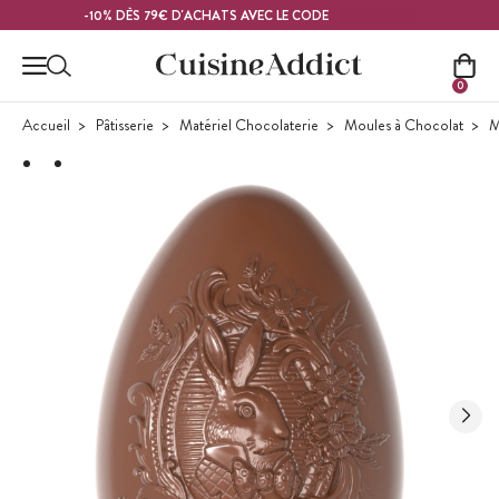
Contenu principal
MELON26
-10% DÈS 79€ D'ACHATS AVEC LE CODE
0
Accueil
Pâtisserie
Matériel Chocolaterie
Moules à Chocolat
M