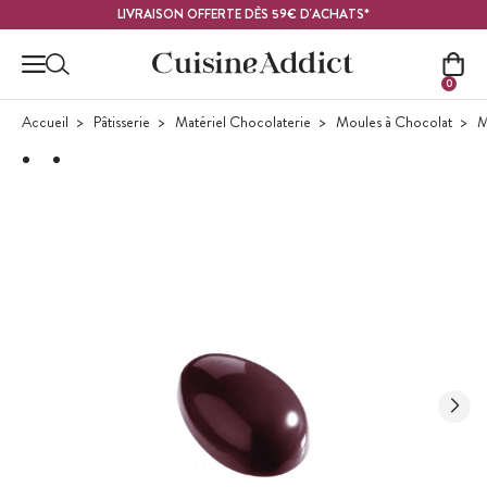
Contenu principal
LIVRAISON OFFERTE DÈS 59€ D'ACHATS*
0
Accueil
Pâtisserie
Matériel Chocolaterie
Moules à Chocolat
M