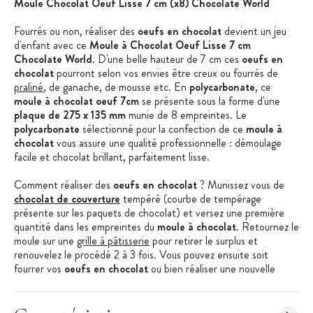
Moule Chocolat Oeuf Lisse 7 cm (x8) Chocolate World
Fourrés ou non, réaliser des
oeufs en chocolat
devient un jeu
d'enfant avec ce
Moule à Chocolat Oeuf Lisse 7 cm
Chocolate World
. D'une belle hauteur de 7 cm ces
oeufs en
chocolat
pourront selon vos envies être creux ou fourrés de
praliné
, de ganache, de mousse etc. En
polycarbonate
, ce
moule à chocolat oeuf 7cm
se présente sous la forme d'une
plaque de 275 x 135 mm
munie de 8 empreintes. Le
polycarbonate
sélectionné pour la confection de ce
moule à
chocolat
vous assure une qualité professionnelle : démoulage
facile et chocolat brillant, parfaitement lisse.
Comment réaliser des
oeufs en chocolat
? Munissez vous de
chocolat de couverture
tempéré (courbe de tempérage
présente sur les paquets de chocolat) et versez une première
quantité dans les empreintes du
moule à chocolat
. Retournez le
moule sur une
grille à pâtisserie
pour retirer le surplus et
renouvelez le procédé 2 à 3 fois. Vous pouvez ensuite soit
fourrer vos
oeufs en chocolat
ou bien réaliser une nouvelle
couche de chocolat pour des oeufs creux. Laissez figer au frais et
démoulez délicatement en exerçant une légère torsion de la
plaque en polycarbonate
. Pour terminer, assemblez deux