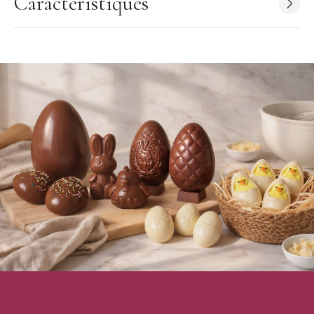
Caractéristiques
demi oeufs à l'aide de chocolat tempéré. Nous vous
conseillons de vous munir d'une
trempeuse à chocolat
afin de
conserver votre chocolat à température de travail durant toute
la durée de fabrication de vos
oeufs de Pâques
.
Caractéristiques du Moule Chocolat
:
Moule à Chocolat
Matière : Polycarbonate
Forme : Oeuf lisse
Nombre d'empreintes : 8 (2 x 4)
Dimensions du moulage : 70 x 47 x 25 mm
Poids du moulage final (à l'unité) : 54 g
Dimensions de la plaque : 275 x 135 x 28 mm
Marque : Chocolate World
Fabrication : Belgique
Moule vendu à l'unité