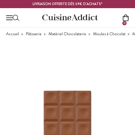
Contenu principal
LIVRAISON OFFERTE DÈS 59€ D'ACHATS*
0
Accueil
Pâtisserie
Matériel Chocolaterie
Moules à Chocolat
M