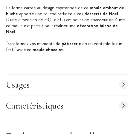
La forme carrée au design capitonnée de ce
moule embout de
bûche
apporte une touche raffinée à vos
desserts de Noël
.
D'une dimension de 33,5 x 21,5 cm pour une épaisseur de 4 mm
ce moule est parfait pour réaliser une
décoration bûche de
Noël
.
Transformez vos moments de
pâtisserie
en un véritable festin
festif avec ce
moule chocolat
.
Les + produit :
Parfait pour Noël
6 empreintes identiques
Idéal pour une décoration gourmande
Usages
Pour réaliser 3 bûches de Noël
Caractéristiques du moule :
Moule chocolat
Caractéristiques
Moule embout de bûche
Matière : Plastique PETG
Apte au contact alimentaire