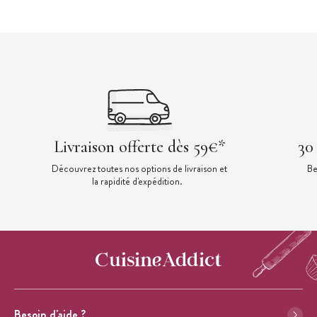
Livraison offerte dès 59€*
30
Découvrez toutes nos options de livraison et
Be
la rapidité d'expédition.
Besoin d'aide ?