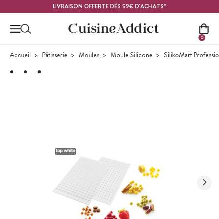
Contenu principal
LIVRAISON OFFERTE DÈS 59€ D'ACHATS*
0
Accueil
Pâtisserie
Moules
Moule Silicone
SilikoMart Professi