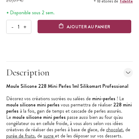
20,69 €
fidélité
+ 18 étoiles de
Disponible sous 2 sem.
-
+
AJOUTER AU PANIER
Description
Moule Silicone 228 Mini Perles 1ml Silikomart Professional
Décorez vos créations sucrées ou salées de
mini-perles
! Le
moule silicone mini perles
vous permettra de réaliser
228 mini
perles
à la fois, gain de temps et cascade de perles assurés.
Le
moule silicone mini perles
passe aussi bien au four qu'au
congélateur ou en cellule froide, à vous alors selon vos idées
créatives de réaliser des perles à base de glace, de
chocolat
, de
purée de fruits
, de
sucre
et de les déposer sur vos desserts.