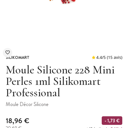
SILIKOMART
Moule Silicone 228 Mini
Perles 1ml Silikomart
Professional
4.4
/
5
(
Moule Décor Silicone
18,96 €
- 1,73 €