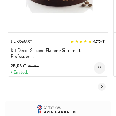
SILIKOMART
4.7
/
5
(3)
Kit Décor Silicone Flamme Silikomart
Professionnal
28,06 €
Prix avant réduction :
28,29 €
En stock