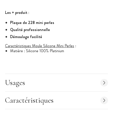
Les + produit :
Plaque de 228 mini perles
Qualité professionnelle
Démoulage facilité
Caractéristiques Moule Silicone Mini Perles
:
Matière : Silicone 100% Platinium
Silicone Alimentaire, non toxique
Utilisable au four, au micro-onde, au réfrigérateur comme
congélateur
Résiste aux forts écarts de température (-60°C à 230°C)
Usages
Lavable au lave-vaisselle
Mini Perles
Diamètre Perle : 7 mm
Caractéristiques
Hauteur Perle : 6 mm
Volume Perle : 1 ml