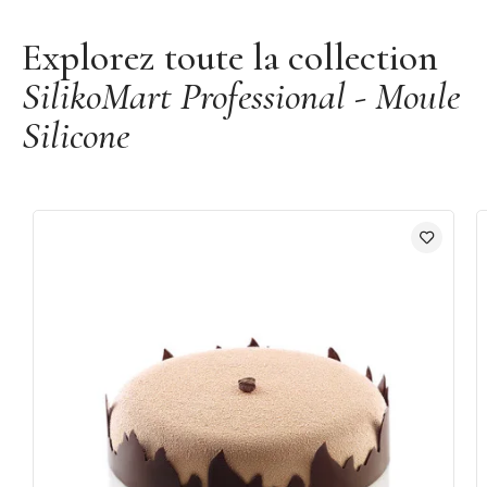
228 empreintes
Explorez toute la collection
Couleur : Blanc
SilikoMart Professional - Moule
Fabriqué en Italie
Marque : Silikomart
Silicone
Moule décor silicone vendu à l'unité