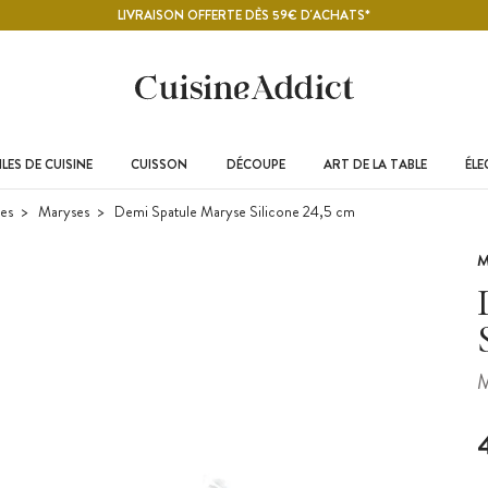
LIVRAISON OFFERTE DÈS 59€ D'ACHATS*
LES DE CUISINE
CUISSON
DÉCOUPE
ART DE LA TABLE
ÉL
res
Maryses
Demi Spatule Maryse Silicone 24,5 cm
M
M