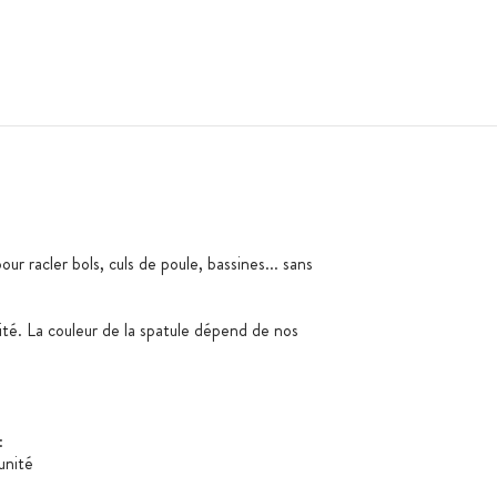
our racler bols, culs de poule, bassines... sans
ité. La couleur de la spatule dépend de nos
:
unité