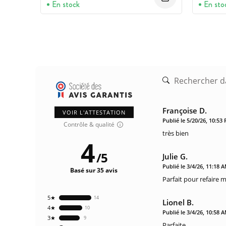
En stock
En sto
Françoise D.
VOIR L'ATTESTATION
Publié le 5/20/26, 10:53
Contrôle & qualité
très bien
4
/
5
Julie G.
Publié le 3/4/26, 11:18 
Basé sur 35 avis
Parfait pour refaire
5★
14
Lionel B.
4★
10
Publié le 3/4/26, 10:58 
3★
9
Parfaite.