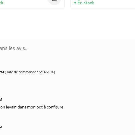
ck
En stock
 PM
(Date de commande : 5/14/2026)
AM
 mon levain dans mon pot à confiture
AM