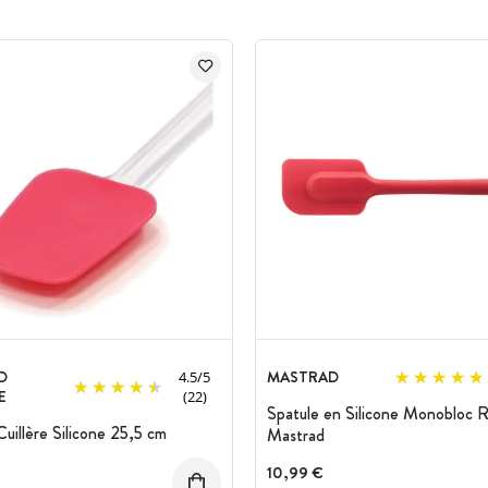
D
MASTRAD
4.5
/
5
E
(22)
Spatule en Silicone Monobloc 
Cuillère Silicone 25,5 cm
Mastrad
10,99 €