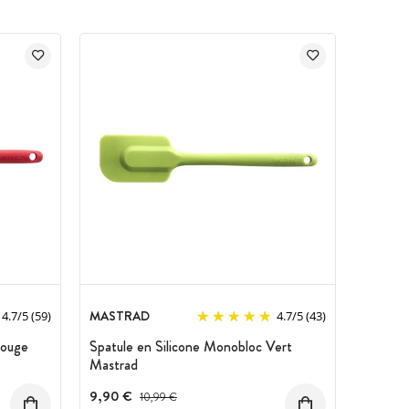
MASTRAD
4.7
/
5
(59)
4.7
/
5
(43)
Rouge
Spatule en Silicone Monobloc Vert
Mastrad
9,90 €
Prix avant réduction :
10,99 €